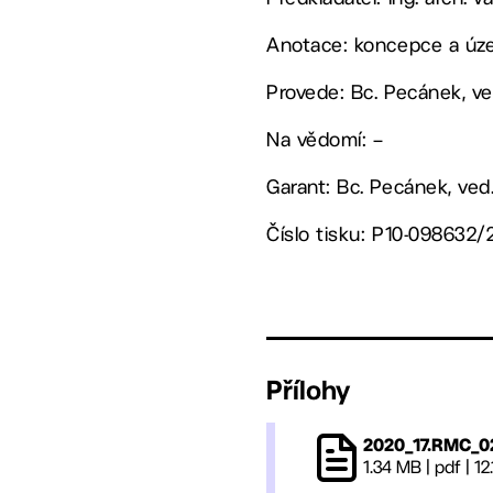
Anotace: koncepce a úze
Provede: Bc. Pecánek, v
Na vědomí: –
Garant: Bc. Pecánek, ved
Číslo tisku: P10-098632/
Přílohy
2020_17.RMC_0
1.34 MB
|
pdf
|
12