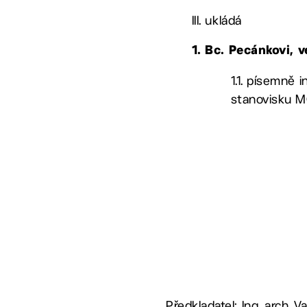
III. ukládá
1. Bc. Pecánkovi,
1.1. písemně
stanovisku MČ
Předkladatel: Ing. arch. V