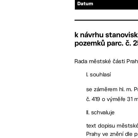
Datum
k návrhu stanovisk
pozemků parc. č. 25
Rada městské části Prah
I. souhlasí
se záměrem hl. m. P
č. 419 o výměře 31 
II. schvaluje
text dopisu městské
Prahy ve znění dle p