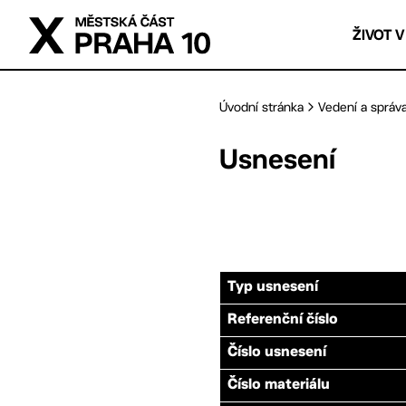
Přejít na hlavní obsah
ŽIVOT V
Úvodní stránka
Vedení a správ
Usnesení
Typ usnesení
Referenční číslo
Číslo usnesení
Číslo materiálu