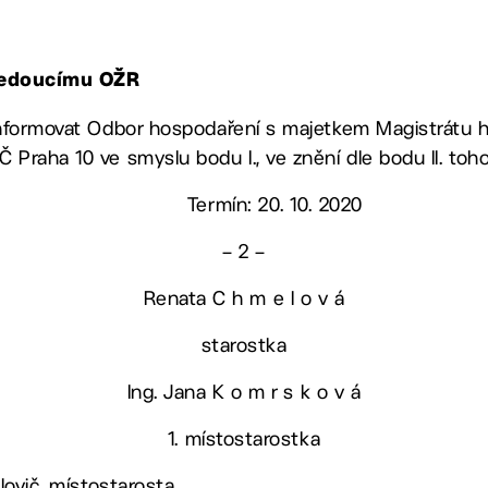
 vedoucímu OŽR
 informovat Odbor hospodaření s majetkem Magistrátu 
 Praha 10 ve smyslu bodu I., ve znění dle bodu II. toh
Termín: 20. 10. 2020
– 2 –
Renata C h m e l o v á
starostka
Ing. Jana K o m r s k o v á
1. místostarostka
alovič, místostarosta