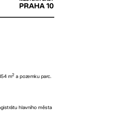
2
 354 m
a pozemku parc.
gistrátu hlavního města