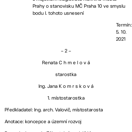
Prahy o stanovisku MČ Praha 10 ve smyslu
bodu I. tohoto usnesení
Termín:
5. 10.
2021
– 2 –
Renata C h m e l o v á
starostka
Ing. Jana K o m r s k o v á
1. místostarostka
Předkladatel: Ing. arch. Valovič, místostarosta
Anotace: koncepce a územní rozvoj