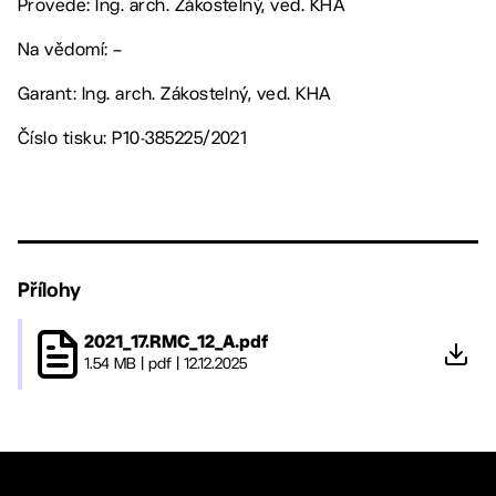
Provede: Ing. arch. Zákostelný, ved. KHA
Na vědomí: –
Garant: Ing. arch. Zákostelný, ved. KHA
Číslo tisku: P10-385225/2021
Přílohy
2021_17.RMC_12_A.pdf
1.54 MB
|
pdf
|
12.12.2025