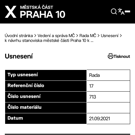
Přejít na hlavní obsah
Úvodní stránka
Vedení a správa MČ
Rada MČ
Usnesení
k návrhu stanoviska městské části Praha 10 k ...
Usnesení
Tisknout
Rada
Typ usnesení
17
Referenční číslo
713
Číslo usnesení
Číslo materiálu
21.09.2021
Datum