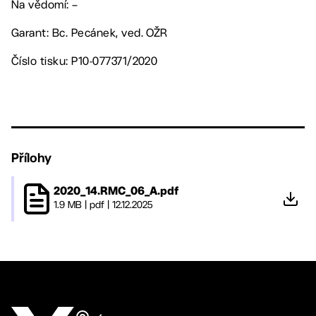
Na vědomí: –
Garant: Bc. Pecánek, ved. OŽR
Číslo tisku: P10-077371/2020
Přílohy
2020_14.RMC_06_A.pdf
1.9 MB
|
pdf
|
12.12.2025