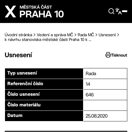
Přejít na hlavní obsah
Úvodní stránka
Vedení a správa MČ
Rada MČ
Usnesení
k návrhu stanoviska městské části Praha 10 k ...
Usnesení
Tisknout
Rada
Typ usnesení
14
Referenční číslo
646
Číslo usnesení
Číslo materiálu
25.08.2020
Datum