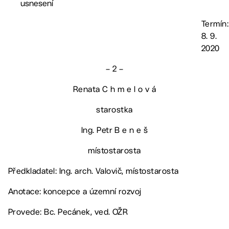
usnesení
Termín:
8. 9.
2020
– 2 –
Renata C h m e l o v á
starostka
Ing. Petr B e n e š
místostarosta
Předkladatel: Ing. arch. Valovič, místostarosta
Anotace: koncepce a územní rozvoj
Provede: Bc. Pecánek, ved. OŽR