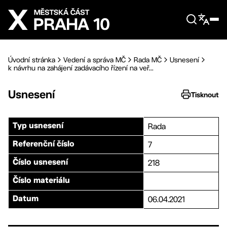
Přejít na hlavní obsah
Úvodní stránka
Vedení a správa MČ
Rada MČ
Usnesení
k návrhu na zahájení zadávacího řízení na veř...
Usnesení
Tisknout
Rada
Typ usnesení
7
Referenční číslo
218
Číslo usnesení
Číslo materiálu
06.04.2021
Datum