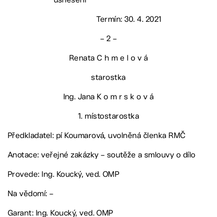
Termín: 30. 4. 2021
– 2 –
Renata C h m e l o v á
starostka
Ing. Jana K o m r s k o v á
1. místostarostka
Předkladatel: pí Koumarová, uvolněná členka RMČ
Anotace: veřejné zakázky – soutěže a smlouvy o dílo
Provede: Ing. Koucký, ved. OMP
Na vědomí: –
Garant: Ing. Koucký, ved. OMP