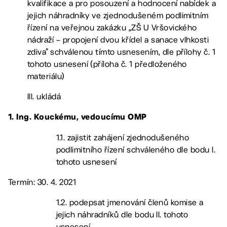
kvalifikace a pro posouzení a hodnocení nabídek a
jejich náhradníky ve zjednodušeném podlimitním
řízení na veřejnou zakázku „ZŠ U Vršovického
nádraží – propojení dvou křídel a sanace vlhkosti
zdiva“ schválenou tímto usnesením, dle přílohy č. 1
tohoto usnesení (příloha č. 1 předloženého
materiálu)
III. ukládá
1. Ing. Kouckému, vedoucímu OMP
1.1. zajistit zahájení zjednodušeného
podlimitního řízení schváleného dle bodu I.
tohoto usnesení
Termín: 30. 4. 2021
1.2. podepsat jmenování členů komise a
jejich náhradníků dle bodu II. tohoto
usnesení