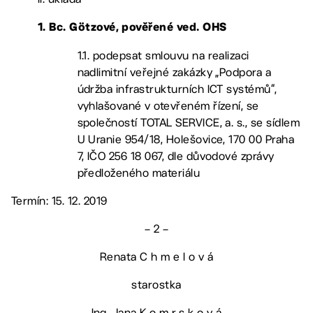
1. Bc. Götzové, pověřené ved. OHS
1.1. podepsat smlouvu na realizaci
nadlimitní veřejné zakázky „Podpora a
údržba infrastrukturních ICT systémů“,
vyhlašované v otevřeném řízení, se
společností TOTAL SERVICE, a. s., se sídlem
U Uranie 954/18, Holešovice, 170 00 Praha
7, IČO 256 18 067, dle důvodové zprávy
předloženého materiálu
Termín: 15. 12. 2019
– 2 –
Renata C h m e l o v á
starostka
Ing. Jana K o m r s k o v á