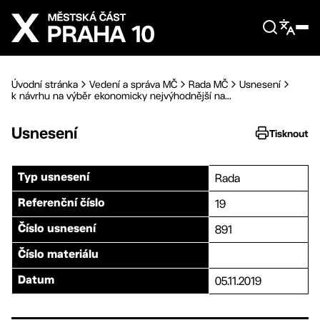
Přejít na hlavní obsah
Úvodní stránka
Vedení a správa MČ
Rada MČ
Usnesení
k návrhu na výběr ekonomicky nejvýhodnější na...
Usnesení
Tisknout
Rada
Typ usnesení
19
Referenční číslo
891
Číslo usnesení
Číslo materiálu
05.11.2019
Datum