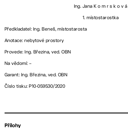
Ing. Jana K o m r s k o v á
1. místostarostka
Předkladatel: Ing. Beneš, místostarosta
Anotace: nebytové prostory
Provede: Ing. Březina, ved. OBN
Na vědomí: –
Garant: Ing. Březina, ved. OBN
Číslo tisku: P10-059530/2020
Přílohy