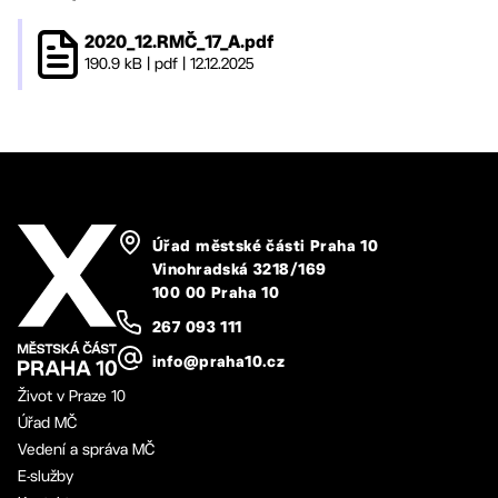
2020_12.RMČ_17_A.pdf
190.9 kB
|
pdf
|
12.12.2025
Úřad městské části Praha 10
Vinohradská 3218/169
100 00 Praha 10
267 093 111
info@praha10.cz
Život v Praze 10
Úřad MČ
Vedení a správa MČ
E-služby