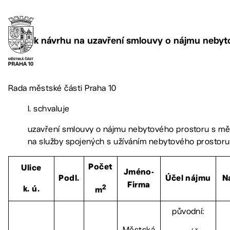
k návrhu na uzavření smlouvy o nájmu nebyt
Rada městské části Praha 10
I. schvaluje
uzavření smlouvy o nájmu nebytového prostoru s mě
na služby spojených s užíváním nebytového prostoru
Počet
Ulice
Jméno-
Podl.
Účel nájmu
N
Firma
2
k. ú.
m
původní:
Městská