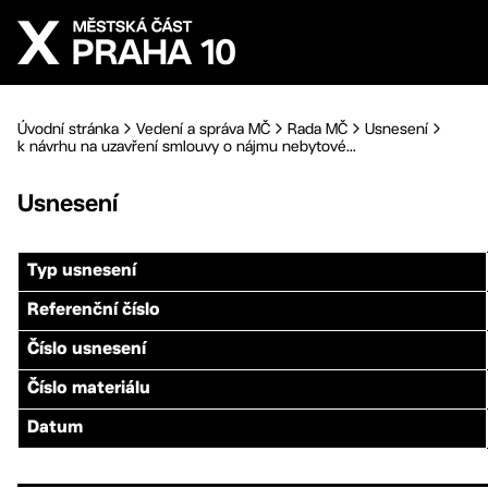
Přejít na hlavní obsah
Úvodní stránka
Vedení a správa MČ
Rada MČ
Usnesení
k návrhu na uzavření smlouvy o nájmu nebytové...
Usnesení
Typ usnesení
Referenční číslo
Číslo usnesení
Číslo materiálu
Datum