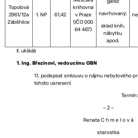
garáž
Topolová
knihovna
navrhovaný:
2961/12a
1. NP
61,42
v Praze
ne
Záběhlice
(IČO 000
sklad knih,
64 467)
nábytku
apod.
II. ukládá
1. Ing. Březinovi, vedoucímu OBN
1.1. podepsat smlouvu o nájmu nebytového pr
tohoto usnesení
Termín:
– 2 –
Renata C h m e l o v á
starostka