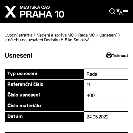
Přejít na hlavní obsah
Úvodní stránka
Vedení a správa MČ
Rada MČ
Usnesení
k návrhu na uzavření Dodatku č. 5 ke Smlouvě ...
Usnesení
Tisknout
Rada
Typ usnesení
11
Referenční číslo
400
Číslo usnesení
Číslo materiálu
24.05.2022
Datum