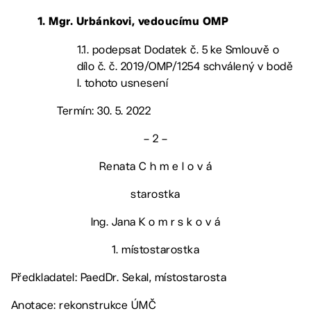
1. Mgr. Urbánkovi, vedoucímu OMP
1.1. podepsat Dodatek č. 5 ke Smlouvě o
dílo č. č. 2019/OMP/1254 schválený v bodě
I. tohoto usnesení
Termín: 30. 5. 2022
– 2 –
Renata C h m e l o v á
starostka
Ing. Jana K o m r s k o v á
1. místostarostka
Předkladatel: PaedDr. Sekal, místostarosta
Anotace: rekonstrukce ÚMČ