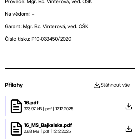
Provede: Mgr. Bc. Vinterová, ved. OŠK
Na vědomí: –
Garant: Mgr. Bc. Vinterová, ved. OŠK
Číslo tisku: P10-033450/2020
Přílohy
Stáhnout vše
16.pdf
323.97 kB
|
pdf
|
12.12.2025
16_MS_Bajkalska.pdf
2.68 MB
|
pdf
|
12.12.2025