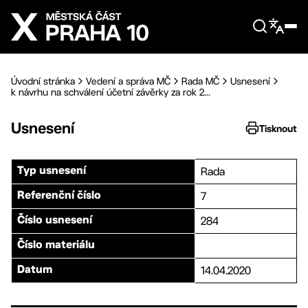
Přejít na hlavní obsah
Úvodní stránka
Vedení a správa MČ
Rada MČ
Usnesení
k návrhu na schválení účetní závěrky za rok 2...
Usnesení
Tisknout
Rada
Typ usnesení
7
Referenční číslo
284
Číslo usnesení
Číslo materiálu
14.04.2020
Datum