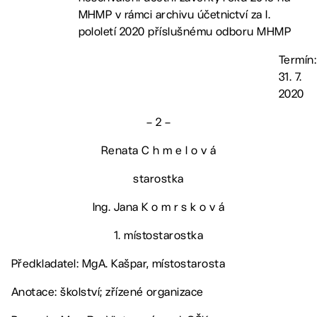
MHMP v rámci archivu účetnictví za I.
pololetí 2020 příslušnému odboru MHMP
Termín:
31. 7.
2020
– 2 –
Renata C h m e l o v á
starostka
Ing. Jana K o m r s k o v á
1. místostarostka
Předkladatel: MgA. Kašpar, místostarosta
Anotace: školství; zřízené organizace