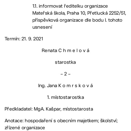
1.1. informovat ředitelku organizace
Mateřská škola, Praha 10, Přetlucká 2252/51,
příspěvková organizace dle bodu I. tohoto
usnesení
Termín: 21. 9. 2021
Renata C h m e l o v á
starostka
– 2 –
Ing. Jana K o m r s k o v á
1. místostarostka
Předkladatel: MgA. Kašpar, místostarosta
Anotace: hospodaření s obecním majetkem; školství;
zřízené organizace