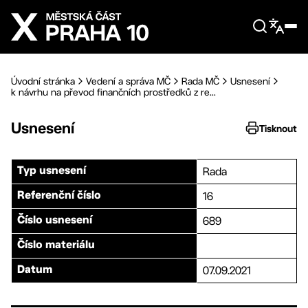
Přejít na hlavní obsah
Úvodní stránka
Vedení a správa MČ
Rada MČ
Usnesení
k návrhu na převod finančních prostředků z re...
Usnesení
Tisknout
Rada
Typ usnesení
16
Referenční číslo
689
Číslo usnesení
Číslo materiálu
07.09.2021
Datum