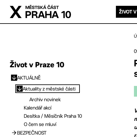
Přejít na hlavní obsah
ŽIVOT V
Ú
0
Život v Praze 10
AKTUÁLNĚ
Přejít na hlavní obsah
Aktuality z městské části
Archiv novinek
Kalendář akcí
V
Desítka / Měsíčník Praha 10
m
O čem se mluví
u
BEZPEČNOST
r