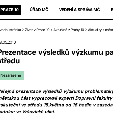
 PRAZE 10
ÚŘAD MČ
VEDENÍ A SPRÁVA MČ
vodní stránka
Život v Praze 10
Aktuálně z Prahy 10
Aktuality z měst
9.05.2013
Prezentace výsledků výzkumu park
středu
Nezařazené
eřejná prezentace výsledků výzkumu problematiky 
ěstskou část vypracovali experti Dopravní fakulty
skuteční ve středu 15.května od 16 hodin v zased
adnice ve Vršovické ulici.