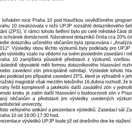
 loňském roce Praha 10 pod hlavičkou osvědčeného programu
rahu 10 zrealizovala v režii UPJP rozsáhlé dotazníkového še
tání (ZPS). V rámci tohoto šetření bylo po celé městské části
o schránek domácností. Návratnost dotazníků činila cca 20% (v
edle dotazníku určeného občanům byla zpracována i „Analýza 
012“. Výsledky obou těchto výzkumů byly podklady pro UPJP v
yto výsledky vzalo na vědomí na svém posledním zasedání i měs
raha 10 zamýšlela původně představit z výzkumů vzešlou na
ásledně obyvatelé měli formou dotazníkového hlasování rozh
nebo zavedení zón principiálně odmítají. Výsledek tohoto hl
ako podklad pro případné zavedení ZPS, které je výhradně v jeho
ražský magistrát však mezitím letošního 16.dubna rozhodl, že 
rahy řešit komplexně a jakékoliv další zavádění zón v jednot
omuto kroku je zatím další hlasování o budoucnosti zón v Praz
aný občanům a představit jim výsledky uvedených výzkum
ardubické univerzity.
ísto veřejného setkání a prezentace výsledků: Zasedací sál Za
raha 10 od 16:00-17:30 hod.
rezentace výsledků UPJP bude již od dnešního dne ke stažení