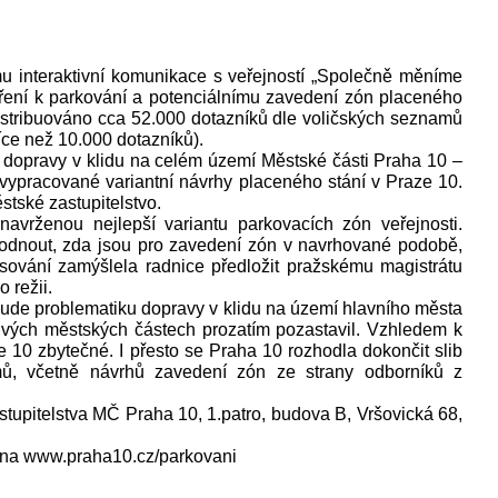
 interaktivní komunikace s veřejností „Společně měníme
tření k parkování a potenciálnímu zavedení zón placeného
 distribuováno cca 52.000 dotazníků dle voličských seznamů
íce než 10.000 dotazníků).
dopravy v klidu na celém území Městské části Praha 10 –
ypracované variantní návrhy placeného stání v Praze 10.
tské zastupitelstvo.
vrženou nejlepší variantu parkovacích zón veřejnosti.
odnout, zda jsou pro zavedení zón v navrhované podobě,
asování zamýšlela radnice předložit pražskému magistrátu
 režii.
bude problematiku dopravy v klidu na území hlavního města
livých městských částech prozatím pozastavil. Vzhledem k
e 10 zbytečné. I přesto se Praha 10 rozhodla dokončit slib
ů, včetně návrhů zavedení zón ze strany odborníků z
stupitelstva MČ Praha 10, 1.patro, budova B, Vršovická 68,
 na www.praha10.cz/parkovani