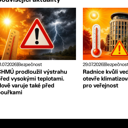
29.07.2026
|
1.07.2026
|
Bezpečnost
Radnice kvůli ve
ČHMÚ prodloužil výstrahu
otevře klimatizo
před vysokými teplotami.
pro veřejnost
ově varuje také před
bouřkami