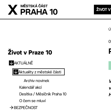
Přejít na hlavní obsah
ŽIVOT V
Ú
0
Život v Praze 10
AKTUÁLNĚ
Přejít na hlavní obsah
Aktuality z městské části
Archiv novinek
V
Kalendář akcí
v
Desítka / Měsíčník Praha 10
H
O čem se mluví
BEZPEČNOST