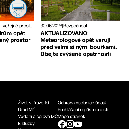
Bezpečnost, Veřejné prostory
30.06.2026
|
Bezpečnost
drům opět
AKTUALIZOVÁNO:
vaný prostor
Meteorologové opět varují
před velmi silnými bouřkami.
Dbejte zvýšené opatrnosti
Život v Praze 10
Ochrana osobních údajů
Úřad MČ
Prohlášení o přístupnosti
Vedení a správa MČ
Mapa stránek
E-služby