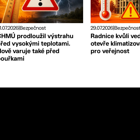
29.07.2026
|
1.07.2026
|
Bezpečnost
Radnice kvůli ve
ČHMÚ prodloužil výstrahu
otevře klimatizo
před vysokými teplotami.
pro veřejnost
ově varuje také před
bouřkami