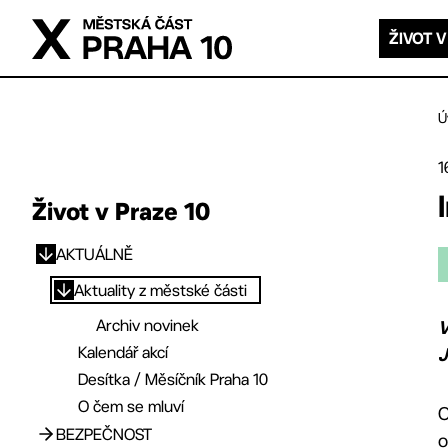
Přejít na hlavní obsah
ŽIVOT V
Ú
1
Život v Praze 10
AKTUÁLNĚ
Přejít na hlavní obsah
Aktuality z městské části
Archiv novinek
V
Kalendář akcí
J
Desítka / Měsíčník Praha 10
O čem se mluví
O
BEZPEČNOST
o