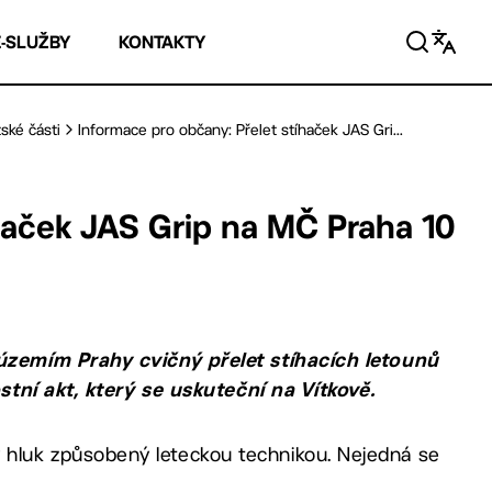
E-SLUŽBY
KONTAKTY
ské části
Informace pro občany: Přelet stíhaček JAS Gri...
haček JAS Grip na MČ Praha 10
územím Prahy cvičný přelet stíhacích letounů
stní akt, který se uskuteční na Vítkově.
luk způsobený leteckou technikou. Nejedná se