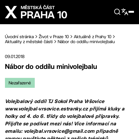
Přejít na hlavní obsah
Úvodní stránka
Život v Praze 10
Aktuálně z Prahy 10
Aktuality z městské části
Nábor do oddílu minivolejbalu
09.01.2018
Nábor do oddílu minivolejbalu
Nezařazené
Volejbalový oddíl TJ Sokol Praha Vršovice
www.volejbal-vrsovice.estranky.cz přijímá kluky a
holky od 4. do 6. třídy do volejbalové přípravky.
Přijďte se podívat mezi nás! Více informací na
emailu: volejbal.vrsovice@gmail.com případně
rovnou navštivte některý z našich tréninků.