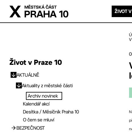
Přejít na hlavní obsah
ŽIVOT V
Ú
V
0
Život v Praze 10
AKTUÁLNĚ
Přejít na hlavní obsah
Aktuality z městské části
Archiv novinek
Kalendář akcí
Desítka / Měsíčník Praha 10
N
O čem se mluví
p
BEZPEČNOST
n