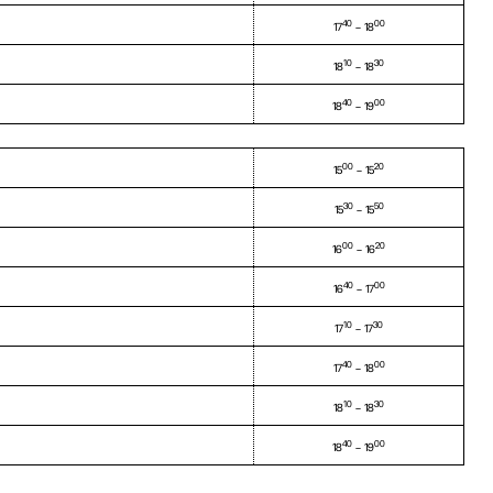
40
00
17
– 18
10
30
18
– 18
40
00
18
– 19
00
20
15
– 15
30
50
15
– 15
00
20
16
– 16
40
00
16
– 17
10
30
17
– 17
40
00
17
– 18
10
30
18
– 18
40
00
18
– 19