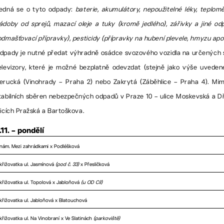
edná se o tyto odpady:
baterie, akumulátory, nepoužitelné léky, teplom
ádoby od sprejů, mazací oleje a tuky (kromě jedlého), zářivky a jiné o
odmašťovací přípravky), pesticidy (přípravky na hubení plevele, hmyzu apod.)
dpady je nutné předat výhradně osádce svozového vozidla na určených sta
elevizory, které je možné bezplatně odevzdat (stejně jako výše uveden
erucká (Vinohrady – Praha 2) nebo Zakrytá (Záběhlice – Praha 4). Mi
tabilních sběren nebezpečných odpadů v Praze 10 – ulice Moskevská a D
licích Pražská a Bartoškova.
.11. – pondělí
nám. Mezi zahrádkami x Podléšková
křižovatka ul. Jasmínová
(pod č. 33)
x Přesličková
křižovatka ul. Topolová x Jabloňová
(u OD Cíl)
křižovatka ul. Jabloňová x Blatouchová
křižovatka ul. Na Vinobraní x Ve Slatinách
(parkoviště)