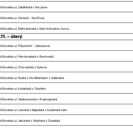
křižovatka ul. Záběhlická x Na Lávce
křižovatka ul. Osnická – Na Křivce
křižovatka ul. Elektrárenská x Nad Vršovskou horou
.11. – úterý
křižovatka ul. Přípotoční – Oblouková
křižovatka ul. Petrohradská x Rostovská
křižovatka ul. Chorvatská x Dykova
křižovatka ul. Ruská x Na Míčankách x Vlašimská
křižovatka ul. Kodaňská x Tolstého
křižovatka ul. Vladivostocká x Krasnojarská
křižovatka ul. Litevská x Bajkalská x Kubánské nám.
křižovatka ul. Jakutská x Volyňská x Dukelská