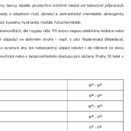
ěry, barvy, lepidla, pryskyřice (včetně nádob od takových přípravků),
dpady s obsahem rtuti, domácí a zahradnické chemikálie, detergenty
, kyseliny, hydroxidy, ředidla, fotochemikálie.
novištích, dle rozpisu níže. Při svozu nejsou odebírány lednice nebo
é odpady) ve sběrném dvoře – např. v ulici Teplárenská (Malešice),
mo svozové dny lze nebezpečný odpad odvézt i do některé ze dvou
řevčická nebo v bezprostředním dostupu pro občany Prahy 10 také v
00
20
15
– 15
30
50
15
– 15
00
20
16
– 16
40
00
16
– 17
10
30
17
– 17