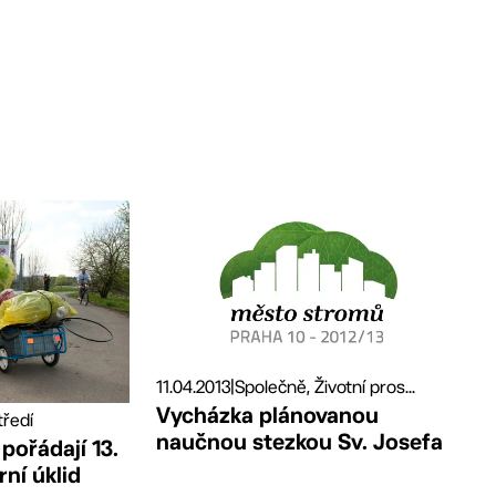
11.04.2013
|
Společně, Životní pros...
Vycházka plánovanou
tředí
naučnou stezkou Sv. Josefa
pořádají 13.
rní úklid