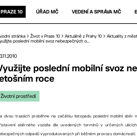
 PRAZE 10
ÚŘAD MČ
VEDENÍ A SPRÁVA MČ
vodní stránka
Život v Praze 10
Aktuálně z Prahy 10
Aktuality z měst
yužijte poslední mobilní svoz nebezpečných o...
3.11.2010
Využijte poslední mobilní svoz 
letošním roce
Životní prostředí
a dvou trasách proběhne na začátku listopadu poslední mobilní sběr 
řistavení sběrného vozidla dle uvedených termínů v určených ulicíc
ebezpečných odpadů vyprodukovaných při běžném provozu domácností.