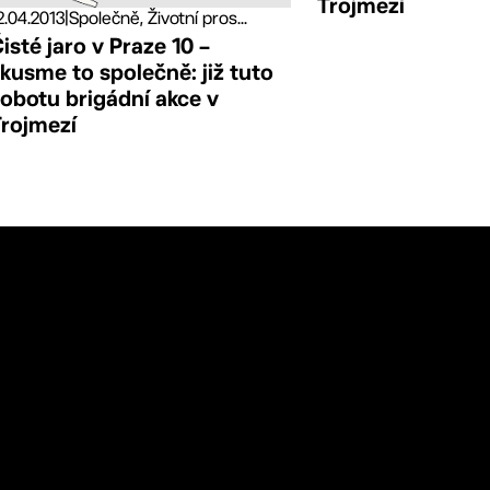
Trojmezí
2.04.2013
|
Společně, Životní pros...
isté jaro v Praze 10 –
kusme to společně: již tuto
obotu brigádní akce v
Trojmezí