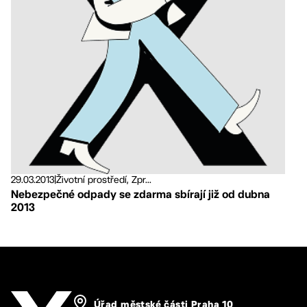
29.03.2013
|
Životní prostředí, Zpr...
Nebezpečné odpady se zdarma sbírají již od dubna
2013
Úřad městské části Praha 10