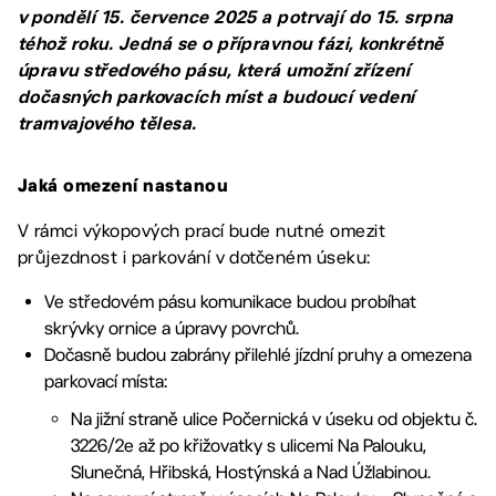
v pondělí 15. července 2025 a potrvají do 15. srpna
téhož roku. Jedná se o přípravnou fázi, konkrétně
úpravu středového pásu, která umožní zřízení
dočasných parkovacích míst a budoucí vedení
tramvajového tělesa.
Jaká omezení nastanou
V rámci výkopových prací bude nutné omezit
průjezdnost i parkování v dotčeném úseku:
Ve středovém pásu komunikace budou probíhat
skrývky ornice a úpravy povrchů.
Dočasně budou zabrány přilehlé jízdní pruhy a omezena
parkovací místa:
Na jižní straně ulice Počernická v úseku od objektu č.
3226/2e až po křižovatky s ulicemi Na Palouku,
Slunečná, Hřibská, Hostýnská a Nad Úžlabinou.