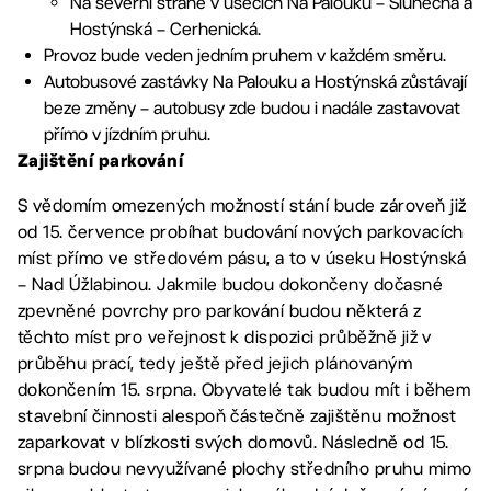
Na severní straně v úsecích Na Palouku – Slunečná a
Hostýnská – Cerhenická.
Provoz bude veden jedním pruhem v každém směru.
Autobusové zastávky Na Palouku a Hostýnská zůstávají
beze změny – autobusy zde budou i nadále zastavovat
přímo v jízdním pruhu.
Zajištění parkování
S vědomím omezených možností stání bude zároveň již
od 15. července probíhat budování nových parkovacích
míst přímo ve středovém pásu, a to v úseku Hostýnská
– Nad Úžlabinou. Jakmile budou dokončeny dočasné
zpevněné povrchy pro parkování budou některá z
těchto míst pro veřejnost k dispozici průběžně již v
průběhu prací, tedy ještě před jejich plánovaným
dokončením 15. srpna. Obyvatelé tak budou mít i během
stavební činnosti alespoň částečně zajištěnu možnost
zaparkovat v blízkosti svých domovů. Následně od 15.
srpna budou nevyužívané plochy středního pruhu mimo