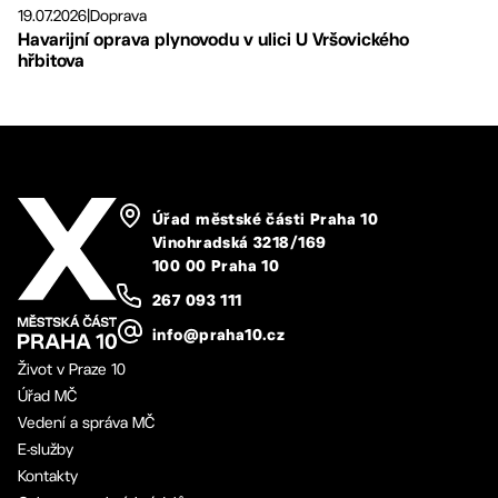
19.07.2026
|
Doprava
Havarijní oprava plynovodu v ulici U Vršovického
hřbitova
Úřad městské části Praha 10
Vinohradská 3218/169
100 00 Praha 10
267 093 111
info@praha10.cz
Život v Praze 10
Úřad MČ
Vedení a správa MČ
E-služby
Kontakty