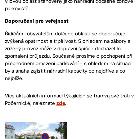
vilovou oblast stanoveny jako náhradní dočasné zónové
parkoviště.
Doporučení pro veřejnost
Řidičům i obyvatelům dotčené oblasti se doporučuje
zvýšená opatrnost a trpělivost. S ohledem na zábory a
zúžený provoz může v dopravní špičce docházet ke
zpomalení průjezdu. Současně prosíme o pochopení při
přechodném omezení parkování – s ohledem na situaci
byla snaha zajistit náhradní kapacity co nejdříve a co
nejblíže.
Více aktuálních informací týkajících se tramvajové trati v
Počernické, naleznete
.
zde