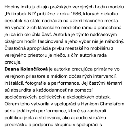
Hodiny imitujú dizajn pražských verejných hodín modelu
„Pulkrabek ND“ približne z roku 1986, ktorých niekoľko
desiatok sa stále nachádza na území hlavného mesta.
Sú vyňaté z ich klasického modrého rámu a ponechaná
je iba ich okrúhla časť. Autorka je týmto nadčasovým
dizajnom hodín fascinovaná a jeho výber nie je náhodný.
Čiastočná apropriácia prvku mestského mobiliáru z
verejného priestoru je niečo, s čím autorka rada
pracuje.
je autorka pracujúca primárne vo
Deana Kolenčíková
verejnom priestore s médiom dočasných intervencií,
inštalácií, fotografie a performance. Jej častými témami
sú absurdita a každodennosť na pomedzí
spoločenských, politických a ekologických otázok.
Okrem toho vytvorila v spolupráci s Hynkom Chmelařom
sériu jedálnych performance, ktoré sa zaoberali
politikou jedla a stolovania, ako aj audio-vizuálnu
prednášku a podpornú skupinu v spolupráci s