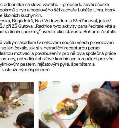
omoc odborníka na slovo vzatého – předsedu severočeské
pokrmů z ryb a hotelového šéfkuchaře Lukáše Uhra, který
ve školních kuchyních.
nská, Brigádníků, Nad Vodovodem a Břečťanova), jejichž
J při ZŠ Gutova. „Radnice tyto aktivity pana ředitele vítá a
etradičními pokrmy,“ uvedl k akci starosta Bohumil Zoufalík
ečně velkým lákadlem (v celkovém součtu všech provozoven
ž se jen čekalo, jak si s netradiční recepturou poradí
 důležitou motivací a povzbuzením pro ně byla společná práce
ostupy, netradiční chuťové kombinace a zapálení pro věc
s bylinkovým pestem, rajčatovým pyré, špenátem a
se zaslouženým úspěchem.