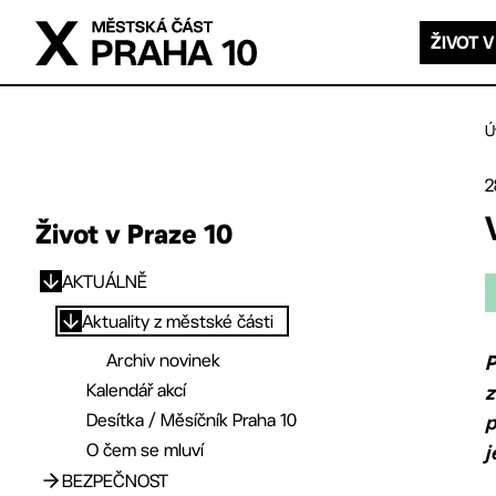
Přejít na hlavní obsah
ŽIVOT V
Ú
2
Život v Praze 10
AKTUÁLNĚ
Přejít na hlavní obsah
Aktuality z městské části
Archiv novinek
P
Kalendář akcí
z
Desítka / Měsíčník Praha 10
p
O čem se mluví
j
BEZPEČNOST