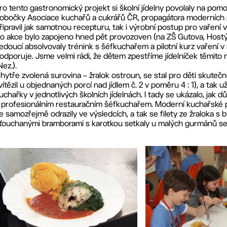
ro tento gastronomický projekt si školní jídelny povolaly na p
obočky Asociace kuchařů a cukrářů ČR, propagátora moderních 
řipravil jak samotnou recepturu, tak i výrobní postup pro vaření 
o akce bylo zapojeno hned pět provozoven (na ZŠ Gutova, Hostý
edoucí absolvovaly trénink s šéfkuchařem a pilotní kurz vaření v Š
odporuje. Jsme velmi rádi, že dětem zpestříme jídelníček těmito n
Nez.).
hytře zvolená surovina – žralok ostroun, se stal pro děti skut
vítězil u objednaných porcí nad jídlem č. 2 v poměru 4 : 1), a tak u
uchařky v jednotlivých školních jídelnách. I tady se ukázalo, jak
 profesionálním restauračním šéfkuchařem. Moderní kuchařské p
e samozřejmě odrazily ve výsledcích, a tak se filety ze žraloka 
ťouchanými bramborami s karotkou setkaly u malých gurmánů 