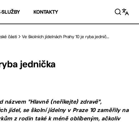
E-SLUŽBY
KONTAKTY
ské části
Ve školních jídelnách Prahy 10 je ryba jednič...
 ryba jednička
 názvem "Hlavně (neříkejte) zdravě",
jídel, se školní jídelny v Praze 10 zaměřily na
vykům z rodin také k méně oblíbeným, ačkoliv