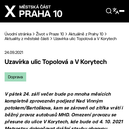
Přejít na hlavní obsah
Úvodní stránka
Život v Praze 10
Aktuálně z Prahy 10
Aktuality z městské části
Uzavírka ulic Topolová a V Korytech
24.09.2021
Uzavírka ulic Topolová a V Korytech
Doprava
V pátek 24. září večer bude po mnoha měsících
kompletně zprovozněn podjezd Nad Vinným
potokem/Bartoškova, kam se zároveň od zítřka vrátí i
běžný provoz autobusů MHD. Omezení provozu se
přesune do ulice V Korytech, kde bude od 4. 10. 2021
Metrostav dokončovat drážní stavbu obnovou