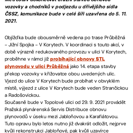
vozovky a chodníků v podjezdu u dřívějšího sídla
ČSSZ, komunikace bude v celé šíři uzavřena do 5. 11.
2021.
Objížďka bude obousměrně vedena po trase Průběžná
– Jižní Spojka – V Korytech. V koordinaci s touto akcí, v
době výrazně redukovaného provozu v ulici V Korytech,
proběhne v rámci již
probíhající obnovy STL
jako 14. etapa stavby
plynovodu v ulici Průběžná
překop vozovky v křižovatce obou uvedených ulic.
Vjezd do ulice V Korytech bude probíhat v obvyklém
místě, výjezd z ulice V Korytech bude veden Strančickou
a Radošovickou.
Současně bude v Topolové ulici od 29. 9. 2021 provádět
Pražská plynárenská Servis Distribuce obnovu
plynovodů v úseku mezi Jabloňovou a Karafiátovou.
Tuto opravu bylo letos nutno již dvakrát odložit, nejprve
kvůli rekonstrukci Jabloňové, pak kvůli uzavírce