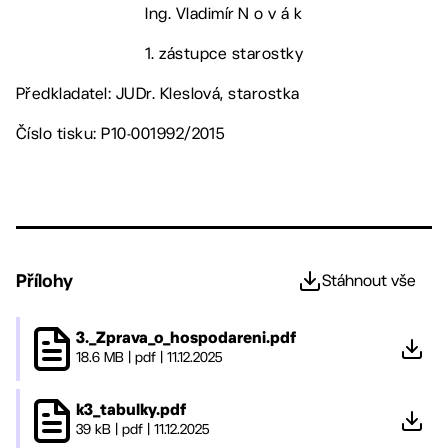
Ing. Vladimír N o v á k
1. zástupce starostky
Předkladatel: JUDr. Kleslová, starostka
Číslo tisku: P10-001992/2015
Přílohy
Stáhnout vše
3._Zprava_o_hospodareni.pdf
18.6 MB
|
pdf
|
11.12.2025
k3_tabulky.pdf
39 kB
|
pdf
|
11.12.2025