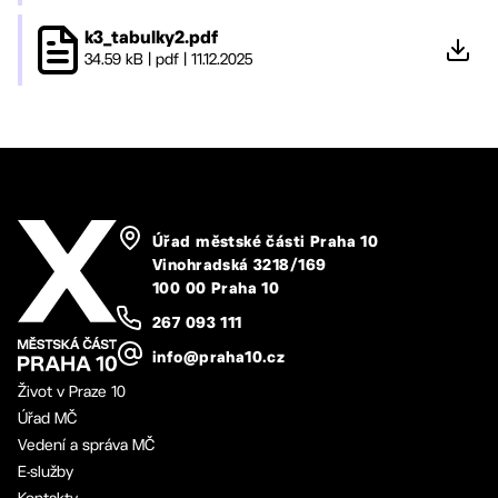
k3_tabulky2.pdf
34.59 kB
|
pdf
|
11.12.2025
Úřad městské části Praha 10
Vinohradská 3218/169
100 00 Praha 10
267 093 111
info@praha10.cz
Život v Praze 10
Úřad MČ
Vedení a správa MČ
E-služby
Kontakty