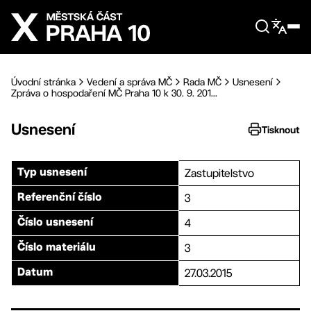
Přejít na hlavní obsah
Úvodní stránka
Vedení a správa MČ
Rada MČ
Usnesení
Zpráva o hospodaření MČ Praha 10 k 30. 9. 201...
Usnesení
Tisknout
Zastupitelstvo
Typ usnesení
3
Referenční číslo
4
Číslo usnesení
3
Číslo materiálu
27.03.2015
Datum