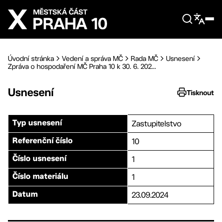
Přejít na hlavní obsah
Úvodní stránka
Vedení a správa MČ
Rada MČ
Usnesení
Zpráva o hospodaření MČ Praha 10 k 30. 6. 202...
Usnesení
Tisknout
Zastupitelstvo
Typ usnesení
10
Referenční číslo
1
Číslo usnesení
1
Číslo materiálu
23.09.2024
Datum