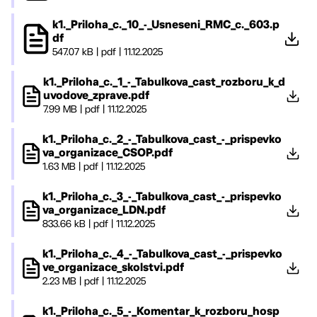
k1._Priloha_c._10_-_Usneseni_RMC_c._603.p
df
547.07 kB
|
pdf
|
11.12.2025
k1._Priloha_c._1_-_Tabulkova_cast_rozboru_k_d
uvodove_zprave.pdf
7.99 MB
|
pdf
|
11.12.2025
k1._Priloha_c._2_-_Tabulkova_cast_-_prispevko
va_organizace_CSOP.pdf
1.63 MB
|
pdf
|
11.12.2025
k1._Priloha_c._3_-_Tabulkova_cast_-_prispevko
va_organizace_LDN.pdf
833.66 kB
|
pdf
|
11.12.2025
k1._Priloha_c._4_-_Tabulkova_cast_-_prispevko
ve_organizace_skolstvi.pdf
2.23 MB
|
pdf
|
11.12.2025
k1._Priloha_c._5_-_Komentar_k_rozboru_hosp