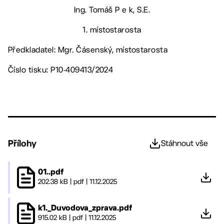
Ing. Tomáš P e k, S.E.
1. místostarosta
Předkladatel: Mgr. Čásenský, místostarosta
Číslo tisku: P10-409413/2024
Přílohy
Stáhnout vše
01..pdf
202.38 kB
|
pdf
|
11.12.2025
k1._Duvodova_zprava.pdf
915.02 kB
|
pdf
|
11.12.2025