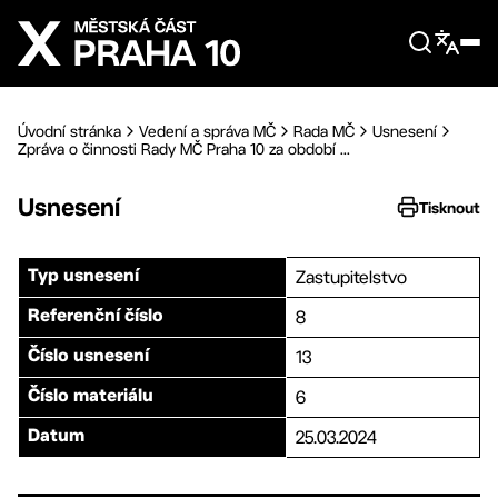
Přejít na hlavní obsah
Úvodní stránka
Vedení a správa MČ
Rada MČ
Usnesení
Zpráva o činnosti Rady MČ Praha 10 za období ...
Usnesení
Tisknout
Zastupitelstvo
Typ usnesení
8
Referenční číslo
13
Číslo usnesení
6
Číslo materiálu
25.03.2024
Datum