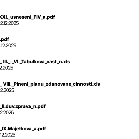
XI._usneseni_FiV_a.pdf
12.12.2025
.pdf
.12.2025
III._-_VI._Tabulkova_cast_n.xls
12.2025
VIII._Plneni_planu_zdanovane_cinnosti.xls
12.2025
II.duv.zprava_n.pdf
12.2025
IX.Majetkova_a.pdf
.12.2025