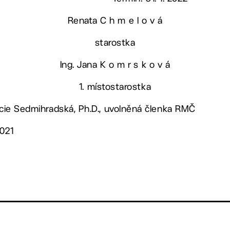
Renata C h m e l o v á
starostka
Ing. Jana K o m r s k o v á
1. místostarostka
Lucie Sedmihradská, Ph.D., uvolněná členka RMČ
2021