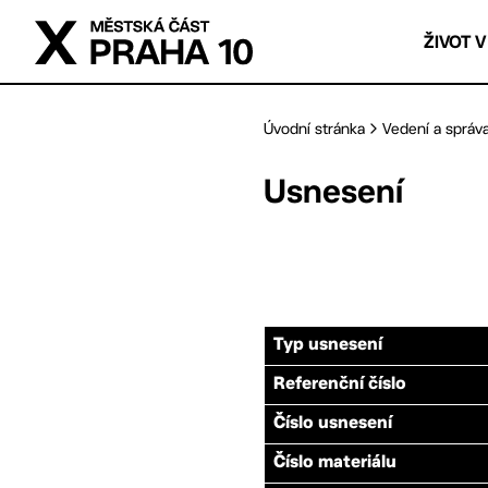
Přejít na hlavní obsah
ŽIVOT V
Úvodní stránka
Vedení a správ
Usnesení
Typ usnesení
Referenční číslo
Číslo usnesení
Číslo materiálu