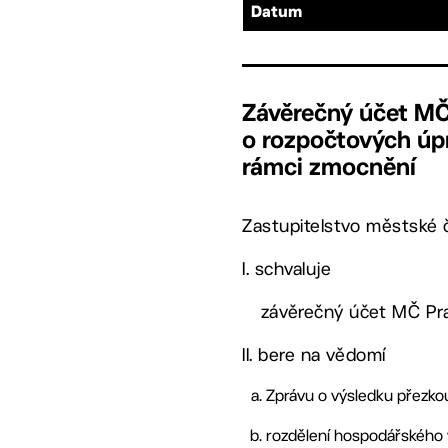
Datum
Závěrečný účet MČ 
o rozpočtových úp
rámci zmocnění
Zastupitelstvo městské č
I. schvaluje
závěrečný účet MČ Prah
II. bere na vědomí
Zprávu o výsledku přezkou
rozdělení hospodářského v