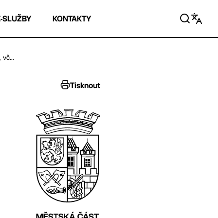
E-SLUŽBY
KONTAKTY
vč...
Tisknout