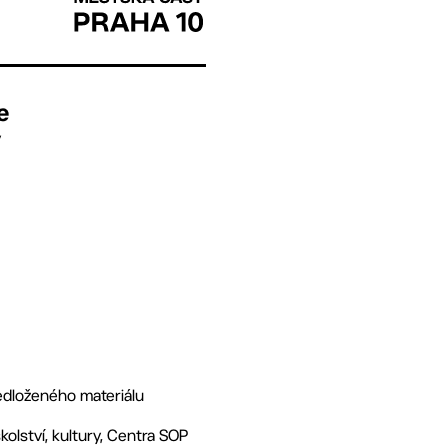
e
v
ředloženého materiálu
olství, kultury, Centra SOP