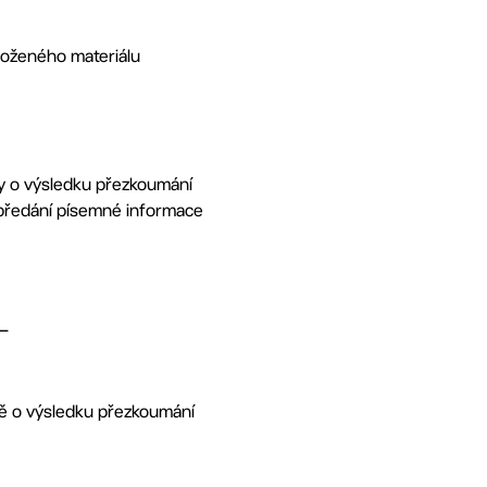
dloženého materiálu
vy o výsledku přezkoumání
ě předání písemné informace
 –
ě o výsledku přezkoumání