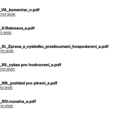
VII._komentar_n.pdf
12.12.2025
_X.Rekreace_a.pdf
12.2025
XI._Zprava_o_vysledku_prezkoumani_hospodareni_a.pdf
2.12.2025
XII._vykaz pro hodnoceni_a.pdf
2.12.2025
III._prehled pro plneni_a.pdf
.12.2025
XIV.rozvaha_a.pdf
.12.2025