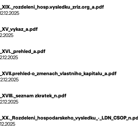
XIX._rozdeleni_hosp.vysledku_zriz.org_a.pdf
12.12.2025
_XV_vykaz_a.pdf
12.2025
XVI._prehled_a.pdf
2.12.2025
XVII.prehled-o_zmenach_vlastniho_kapitalu_a.pdf
12.12.2025
XVIII._seznam zkratek_n.pdf
12.12.2025
_XX._Rozdeleni_hospodarskeho_vysledku_-_LDN_CSOP_n.pd
.12.2025