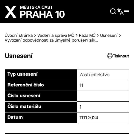
Přejít na hlavní obsah
Úvodní stránka
Vedení a správa MČ
Rada MČ
Usnesení
Vyvození odpovědnosti za úmyslné porušení zák...
Usnesení
Tisknout
Zastupitelstvo
Typ usnesení
11
Referenční číslo
Číslo usnesení
1
Číslo materiálu
11.11.2024
Datum