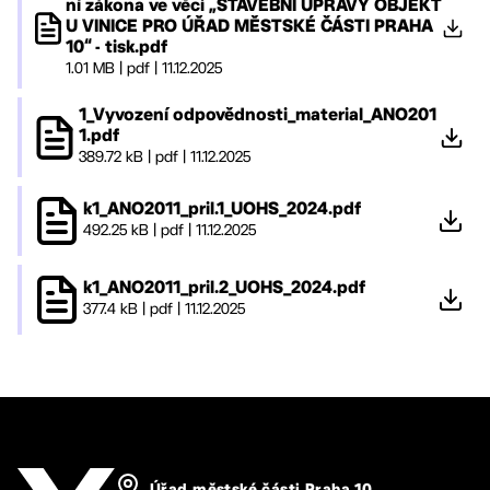
ní zákona ve věci „STAVEBNÍ ÚPRAVY OBJEKT
U VINICE PRO ÚŘAD MĚSTSKÉ ČÁSTI PRAHA
10“ - tisk.pdf
1.01 MB
|
pdf
|
11.12.2025
1_Vyvození odpovědnosti_material_ANO201
1.pdf
389.72 kB
|
pdf
|
11.12.2025
k1_ANO2011_pril.1_UOHS_2024.pdf
492.25 kB
|
pdf
|
11.12.2025
k1_ANO2011_pril.2_UOHS_2024.pdf
377.4 kB
|
pdf
|
11.12.2025