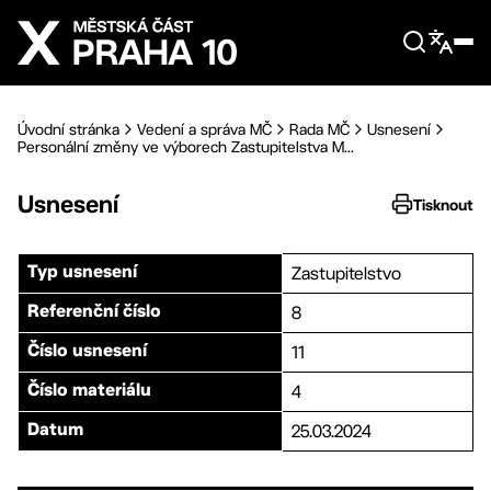
Přejít na hlavní obsah
Úvodní stránka
Vedení a správa MČ
Rada MČ
Usnesení
Personální změny ve výborech Zastupitelstva M...
Usnesení
Tisknout
Zastupitelstvo
Typ usnesení
8
Referenční číslo
11
Číslo usnesení
4
Číslo materiálu
25.03.2024
Datum