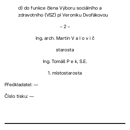
d) do funkce člena Výboru sociálního a
zdravotního (VSZ) pí Veroniku Dvořákovou
– 2 –
Ing. arch. Martin V a l o v i č
starosta
Ing. Tomáš P e k, S.E.
1. místostarosta
Předkladatel: —
Číslo tisku: —