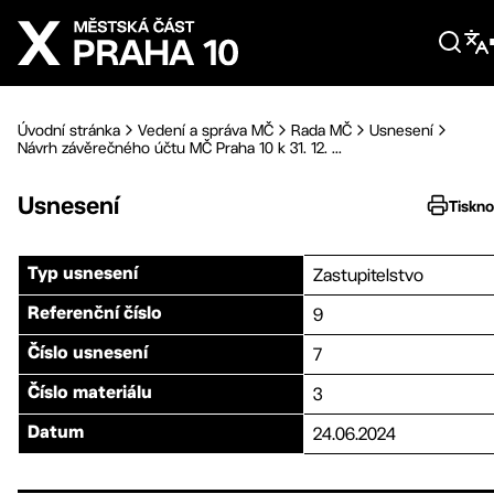
Přejít na hlavní obsah
Úvodní stránka
Vedení a správa MČ
Rada MČ
Usnesení
Návrh závěrečného účtu MČ Praha 10 k 31. 12. ...
Usnesení
Tiskn
Zastupitelstvo
Typ usnesení
9
Referenční číslo
7
Číslo usnesení
3
Číslo materiálu
24.06.2024
Datum