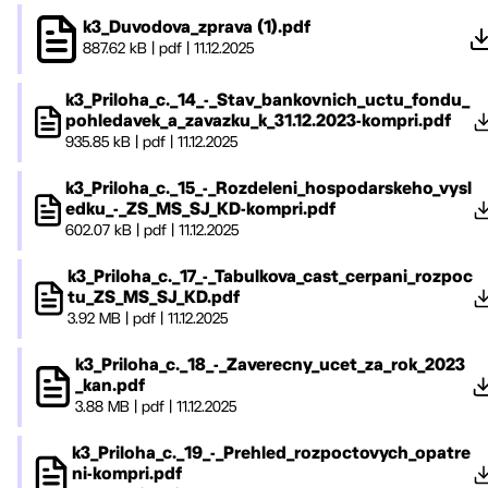
k3_Duvodova_zprava (1).pdf
887.62 kB
|
pdf
|
11.12.2025
k3_Priloha_c._14_-_Stav_bankovnich_uctu_fondu_
pohledavek_a_zavazku_k_31.12.2023-kompri.pdf
935.85 kB
|
pdf
|
11.12.2025
k3_Priloha_c._15_-_Rozdeleni_hospodarskeho_vysl
edku_-_ZS_MS_SJ_KD-kompri.pdf
602.07 kB
|
pdf
|
11.12.2025
k3_Priloha_c._17_-_Tabulkova_cast_cerpani_rozpoc
tu_ZS_MS_SJ_KD.pdf
3.92 MB
|
pdf
|
11.12.2025
k3_Priloha_c._18_-_Zaverecny_ucet_za_rok_2023
_kan.pdf
3.88 MB
|
pdf
|
11.12.2025
k3_Priloha_c._19_-_Prehled_rozpoctovych_opatre
ni-kompri.pdf