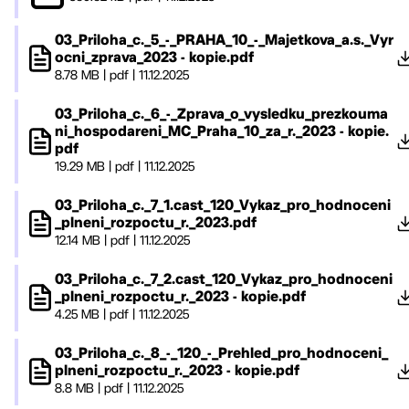
03_Priloha_c._5_-_PRAHA_10_-_Majetkova_a.s._Vyr
ocni_zprava_2023 - kopie.pdf
8.78 MB
|
pdf
|
11.12.2025
03_Priloha_c._6_-_Zprava_o_vysledku_prezkouma
ni_hospodareni_MC_Praha_10_za_r._2023 - kopie.
pdf
19.29 MB
|
pdf
|
11.12.2025
03_Priloha_c._7_1.cast_120_Vykaz_pro_hodnoceni
_plneni_rozpoctu_r._2023.pdf
12.14 MB
|
pdf
|
11.12.2025
03_Priloha_c._7_2.cast_120_Vykaz_pro_hodnoceni
_plneni_rozpoctu_r._2023 - kopie.pdf
4.25 MB
|
pdf
|
11.12.2025
03_Priloha_c._8_-_120_-_Prehled_pro_hodnoceni_
plneni_rozpoctu_r._2023 - kopie.pdf
8.8 MB
|
pdf
|
11.12.2025