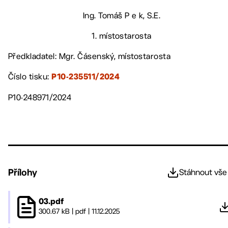
Ing. Tomáš P e k, S.E.
1. místostarosta
Předkladatel: Mgr. Čásenský, místostarosta
Číslo tisku:
P10-235511/2024
P10-248971/2024
Přílohy
Stáhnout vše
03.pdf
300.67 kB
|
pdf
|
11.12.2025