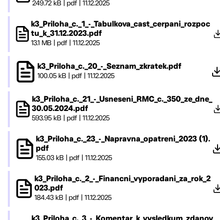
249.72 kB
|
pdf
|
11.12.2025
k3_Priloha_c._1_-_Tabulkova_cast_cerpani_rozpoc
tu_k_31.12.2023.pdf
13.1 MB
|
pdf
|
11.12.2025
k3_Priloha_c._20_-_Seznam_zkratek.pdf
100.05 kB
|
pdf
|
11.12.2025
k3_Priloha_c._21_-_Usneseni_RMC_c._350_ze_dne_
30.05.2024.pdf
593.95 kB
|
pdf
|
11.12.2025
k3_Priloha_c._23_-_Napravna_opatreni_2023 (1).
pdf
155.03 kB
|
pdf
|
11.12.2025
k3_Priloha_c._2_-_Financni_vyporadani_za_rok_2
023.pdf
184.43 kB
|
pdf
|
11.12.2025
k3_Priloha_c._3_-_Komentar_k_vysledkum_zdanov