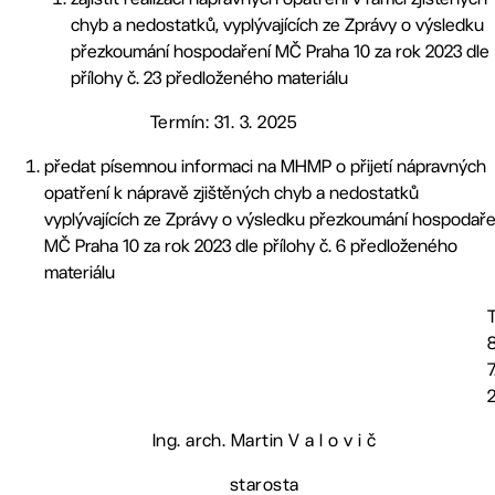
chyb a nedostatků, vyplývajících ze Zprávy o výsledku
přezkoumání hospodaření MČ Praha 10 za rok 2023 dle
přílohy č. 23 předloženého materiálu
Termín: 31. 3. 2025
předat písemnou informaci na MHMP o přijetí nápravných
opatření k nápravě zjištěných chyb a nedostatků
vyplývajících ze Zprávy o výsledku přezkoumání hospodaře
MČ Praha 10 za rok 2023 dle přílohy č. 6 předloženého
materiálu
8
7
Ing. arch. Martin V a l o v i č
starosta