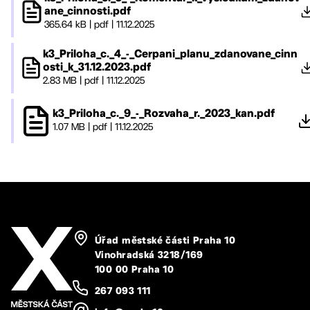
ane_cinnosti.pdf
365.64 kB
|
pdf
|
11.12.2025
k3_Priloha_c._4_-_Cerpani_planu_zdanovane_cinn
osti_k_31.12.2023.pdf
2.83 MB
|
pdf
|
11.12.2025
k3_Priloha_c._9_-_Rozvaha_r._2023_kan.pdf
1.07 MB
|
pdf
|
11.12.2025
Úřad městské části Praha 10
Vinohradská 3218/169
100 00 Praha 10
267 093 111