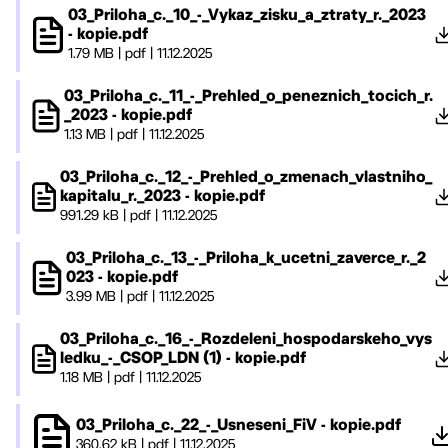
03_Priloha_c._10_-_Vykaz_zisku_a_ztraty_r._2023
- kopie.pdf
1.79 MB
|
pdf
|
11.12.2025
03_Priloha_c._11_-_Prehled_o_peneznich_tocich_r.
_2023 - kopie.pdf
1.13 MB
|
pdf
|
11.12.2025
03_Priloha_c._12_-_Prehled_o_zmenach_vlastniho_
kapitalu_r._2023 - kopie.pdf
991.29 kB
|
pdf
|
11.12.2025
03_Priloha_c._13_-_Priloha_k_ucetni_zaverce_r._2
023 - kopie.pdf
3.99 MB
|
pdf
|
11.12.2025
03_Priloha_c._16_-_Rozdeleni_hospodarskeho_vys
ledku_-_CSOP_LDN (1) - kopie.pdf
1.18 MB
|
pdf
|
11.12.2025
03_Priloha_c._22_-_Usneseni_FiV - kopie.pdf
360.62 kB
|
pdf
|
11.12.2025