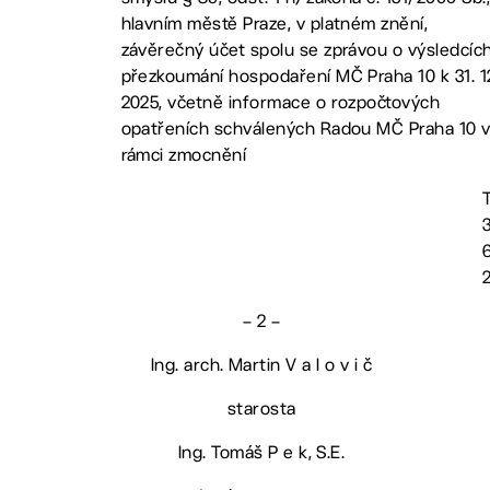
hlavním městě Praze, v platném znění,
závěrečný účet spolu se zprávou o výsledcíc
přezkoumání hospodaření MČ Praha 10 k 31. 1
2025, včetně informace o rozpočtových
opatřeních schválených Radou MČ Praha 10 
rámci zmocnění
3
6
– 2 –
Ing. arch. Martin V a l o v i č
starosta
Ing. Tomáš P e k, S.E.