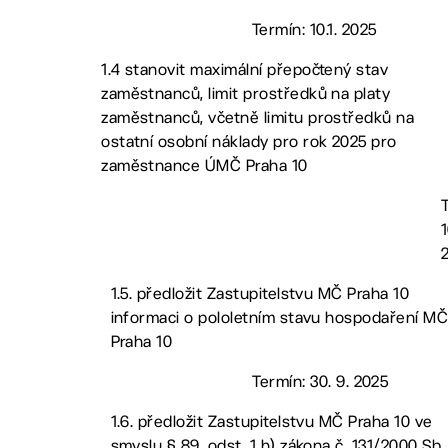
Termín: 10.1. 2025
1.4 stanovit maximální přepočtený stav
zaměstnanců, limit prostředků na platy
zaměstnanců, včetně limitu prostředků na
ostatní osobní náklady pro rok 2025 pro
zaměstnance ÚMČ Praha 10
1
1.5. předložit Zastupitelstvu MČ Praha 10
informaci o pololetním stavu hospodaření M
Praha 10
Termín: 30. 9. 2025
1.6. předložit Zastupitelstvu MČ Praha 10 ve
smyslu § 89, odst. 1 h) zákona č. 131/2000 Sb.,