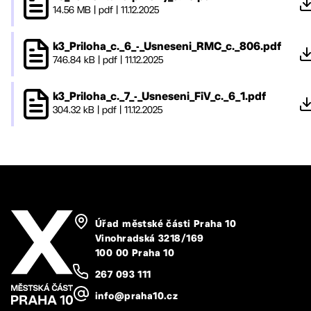
14.56 MB
|
pdf
|
11.12.2025
k3_Priloha_c._6_-_Usneseni_RMC_c._806.pdf
746.84 kB
|
pdf
|
11.12.2025
k3_Priloha_c._7_-_Usneseni_FiV_c._6_1.pdf
304.32 kB
|
pdf
|
11.12.2025
Úřad městské části Praha 10
Vinohradská 3218/169
100 00 Praha 10
267 093 111
info@praha10.cz