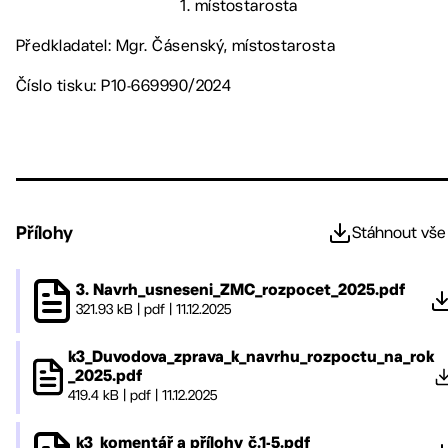
1. místostarosta
Předkladatel: Mgr. Čásenský, místostarosta
Číslo tisku: P10-669990/2024
Přílohy
Stáhnout vše
3. Navrh_usneseni_ZMC_rozpocet_2025.pdf
321.93 kB
|
pdf
|
11.12.2025
k3_Duvodova_zprava_k_navrhu_rozpoctu_na_rok
_2025.pdf
419.4 kB
|
pdf
|
11.12.2025
k3_komentář a přílohy_č.1-5.pdf