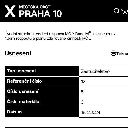
Přejít na hlavní obsah
Úvodní stránka
Vedení a správa MČ
Rada MČ
Usnesení
Návrh rozpočtu a plánu zdaňované činnosti MČ ...
Usnesení
Tiskn
Zastupitelstvo
Typ usnesení
12
Referenční číslo
5
Číslo usnesení
3
Číslo materiálu
16.12.2024
Datum