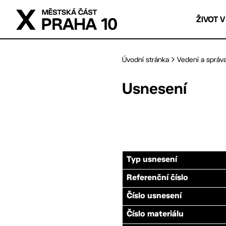
Přejít na hlavní obsah
ŽIVOT V
Úvodní stránka
Vedení a správ
Usnesení
Typ usnesení
Referenční číslo
Číslo usnesení
Číslo materiálu