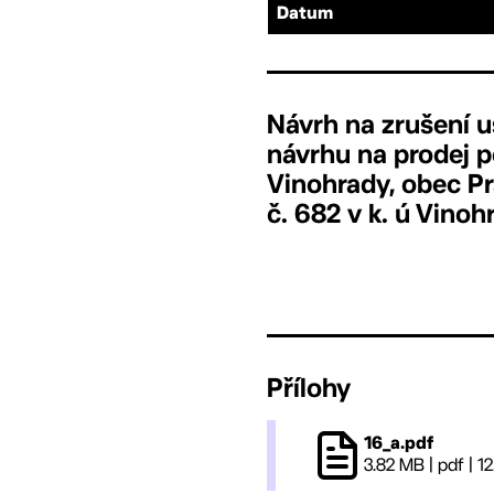
Datum
Návrh na zrušení 
návrhu na prodej po
Vinohrady, obec P
č. 682 v k. ú Vino
Přílohy
16_a.pdf
3.82 MB
|
pdf
|
12