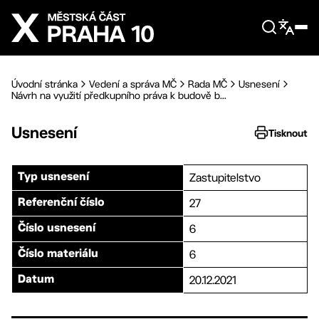
Přejít na hlavní obsah
Úvodní stránka
Vedení a správa MČ
Rada MČ
Usnesení
Návrh na využití předkupního práva k budově b...
Usnesení
Tisknout
Zastupitelstvo
Typ usnesení
27
Referenční číslo
6
Číslo usnesení
6
Číslo materiálu
20.12.2021
Datum