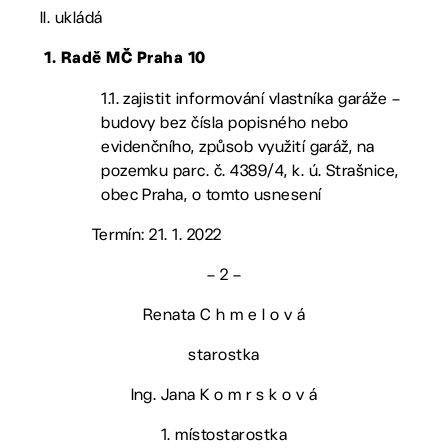
II. ukládá
1.
Radě MČ Praha 10
1.1. zajistit informování vlastníka garáže –
budovy bez čísla popisného nebo
evidenčního, způsob využití garáž, na
pozemku parc. č. 4389/4, k. ú. Strašnice,
obec Praha, o tomto usnesení
Termín: 21. 1. 2022
– 2 –
Renata C h m e l o v á
starostka
Ing. Jana K o m r s k o v á
1. místostarostka