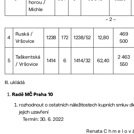
horou /
Michle
– 2 –
Ruská /
469
4
1238
172
1238/52
12,80
Vršovice
500
Taškentská
2 463
5
1414
6
1414/32
62,40
/ Vršovice
550
III. ukládá
Radě MČ Praha 10
rozhodnout o ostatních náležitostech kupních smluv dle 
jejich uzavření
Termín: 30. 6. 2022
Renata C h m e l o v 