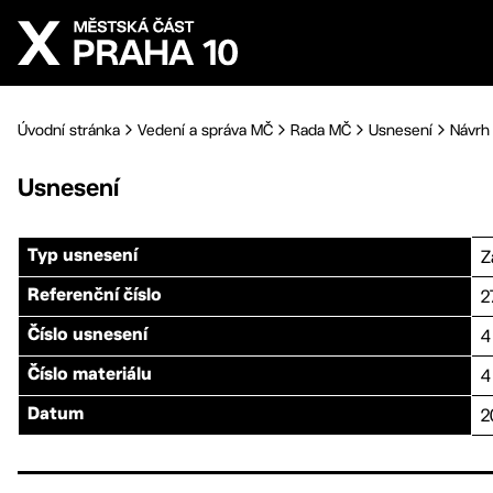
Přejít na hlavní obsah
Úvodní stránka
Vedení a správa MČ
Rada MČ
Usnesení
Návrh 
Usnesení
Z
Typ usnesení
2
Referenční číslo
4
Číslo usnesení
4
Číslo materiálu
2
Datum