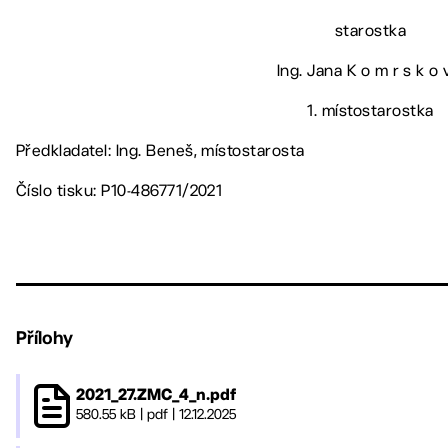
starostka
Ing. Jana K o m r s k o 
1. místostarostka
Předkladatel: Ing. Beneš, místostarosta
Číslo tisku: P10-486771/2021
Přílohy
2021_27.ZMC_4_n.pdf
580.55 kB
|
pdf
|
12.12.2025