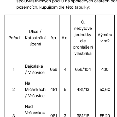
spoluvlastnických podílů na společných částech do
pozemcích, kupujícím dle této tabulky:
Č.
nebytové
Ulice /
jednotky
Výměra
Pořadí
Katastrální
č.p.
č.o.
dle
v m2
území
prohlášení
vlastníka
Bajkalská
1
656
4
656/104
4,10
/ Vršovice
Na
2
Míčánkách
481
5
481/13
50,60
/ Vršovice
Nad
Vršovskou
3
981
3
981/18
55,20