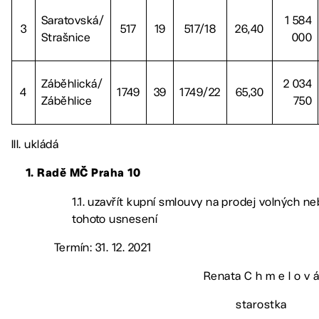
Saratovská/
1 584
3
517
19
517/18
26,40
Strašnice
000
Záběhlická/
2 034
4
1749
39
1749/22
65,30
Záběhlice
750
III. ukládá
1. Radě MČ Praha 10
1.1. uzavřít kupní smlouvy na prodej volných ne
tohoto usnesení
Termín: 31. 12. 2021
Renata C h m e l o v 
starostka