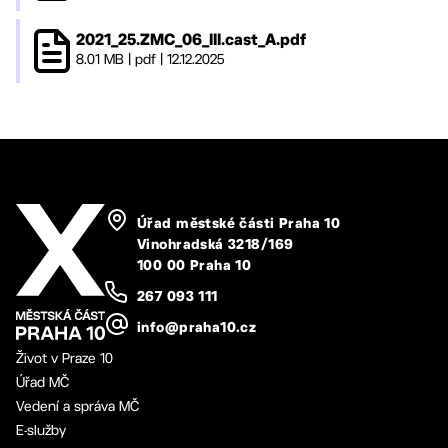
2021_25.ZMC_06_III.cast_A.pdf
8.01 MB
|
pdf
|
12.12.2025
Úřad městské části Praha 10
Vinohradská 3218/169
100 00 Praha 10
267 093 111
info@praha10.cz
Život v Praze 10
Úřad MČ
Vedení a správa MČ
E-služby