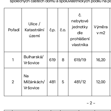
společných částech domu a spoluvlastnických podílů na poz
č.
nebytové
Ulice /
jednotky
Výměra
Pořadí
Katastrální
č.p.
č.o.
dle
v m2
území
prohlášení
vlastníka
Bulharská/
1
619
8
619/19
16,20
Vršovice
Na
2
Míčánkách/
481
5
481/12
12,00
Vršovice
– 2 –