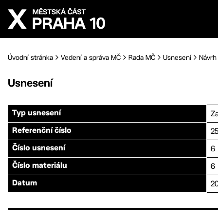
Přejít na hlavní obsah
Úvodní stránka
Vedení a správa MČ
Rada MČ
Usnesení
Návrh 
Usnesení
Za
Typ usnesení
2
Referenční číslo
6
Číslo usnesení
6
Číslo materiálu
20
Datum