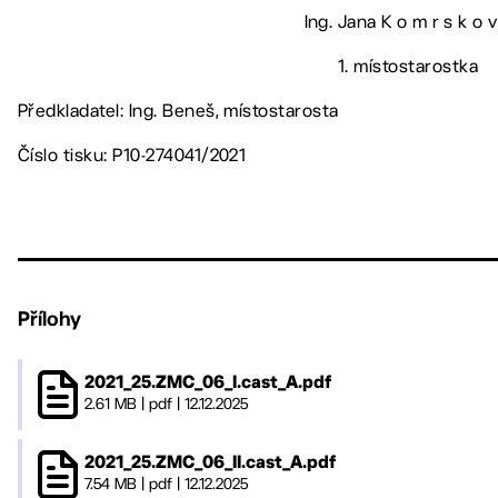
Ing. Jana K o m r s k o v
1. místostarostka
Předkladatel: Ing. Beneš, místostarosta
Číslo tisku: P10-274041/2021
Přílohy
2021_25.ZMC_06_I.cast_A.pdf
2.61 MB
|
pdf
|
12.12.2025
2021_25.ZMC_06_II.cast_A.pdf
7.54 MB
|
pdf
|
12.12.2025