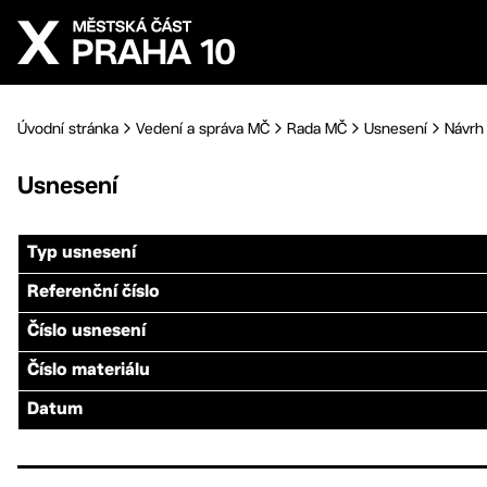
Přejít na hlavní obsah
Úvodní stránka
Vedení a správa MČ
Rada MČ
Usnesení
Návrh 
Usnesení
Typ usnesení
Referenční číslo
Číslo usnesení
Číslo materiálu
Datum