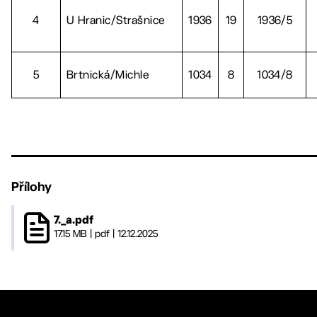
4
U Hranic/Strašnice
1936
19
1936/5
5
Brtnická/Michle
1034
8
1034/8
Přílohy
7._a.pdf
17.15 MB
|
pdf
|
12.12.2025