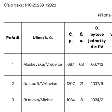
Číslo tisku: P10-292591/2023
Příloha
Č.
Č.
Č.
bytové
Pořadí
Ulice/k. ú.
p.
o.
jednotky
dle PV
1
Moskevská/Vršovice
667
68
667/13
2
Na Louži/Vršovice
1307
21
1307/9
3
Brtnická/Michle
1034
8
1034/3