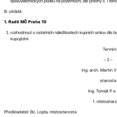
spoluvlastnických podílů na pozemcích, dle přílohy č. 1 to
III. ukládá
1. Radě MČ Praha 10
rozhodnout o ostatních náležitostech kupních smluv dle bodu 
kupujícími
Termín:
– 2 –
Ing. arch. Martin V 
starosta
Ing. Tomáš P e 
1. místostar
Předkladatel: Bc. Lojda, místostarosta