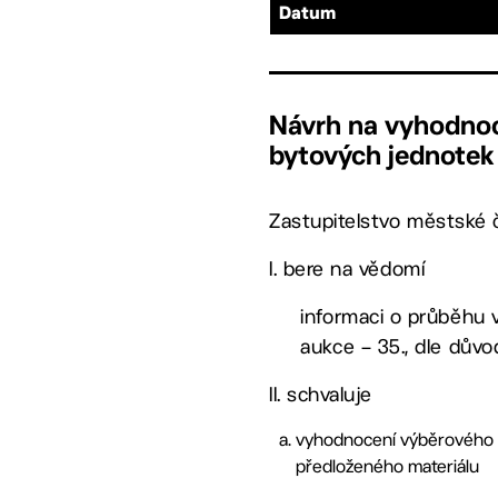
Datum
Návrh na vyhodnoc
bytových jednotek 
Zastupitelstvo městské č
I. bere na vědomí
informaci o průběhu 
aukce – 35., dle dův
II. schvaluje
vyhodnocení výběrového ří
předloženého materiálu