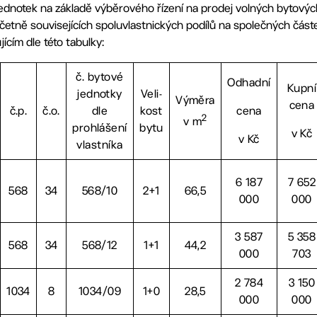
ednotek na základě výběrového řízení na prodej volných bytový
 včetně souvisejících spoluvlastnických podílů na společných čás
ícím dle této tabulky:
č. bytové
Odhadní
Kupní
jednotky
Veli-
Výměra
cena
č.p.
č.o.
dle
kost
cena
2
v m
prohlášení
bytu
v Kč
v Kč
vlastníka
6 187
7 652
568
34
568/10
2+1
66,5
000
000
3 587
5 358
568
34
568/12
1+1
44,2
000
703
2 784
3 150
1034
8
1034/09
1+0
28,5
000
000