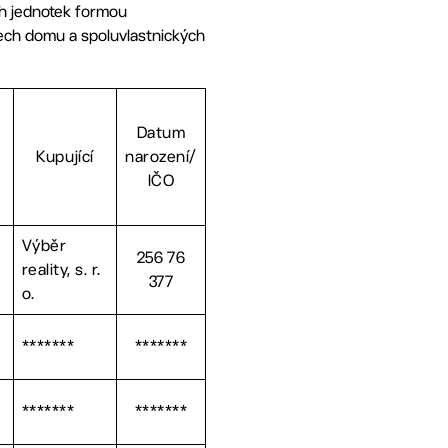
ch jednotek formou
tech domu a spoluvlastnických
Datum
Kupující
narození/
IČO
Výběr
256 76
reality, s. r.
377
o.
*******
*******
*******
*******