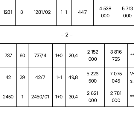
4 538
5 713
1281
3
1281/02
1+1
44,7
000
000
– 2 –
2 152
3 816
737
60
737/4
1+0
20,4
*
000
725
5 226
7 075
V
42
29
42/7
1+1
49,8
500
045
s.
2 621
2 781
2450
1
2450/01
1+0
30,4
*
000
000