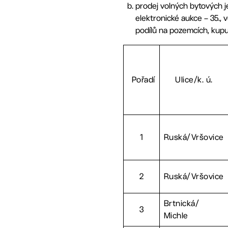
prodej volných bytových j
elektronické aukce – 35.,
podílů na pozemcích, kupuj
Pořadí
Ulice/k. ú.
1
Ruská/Vršovice
2
Ruská/Vršovice
Brtnická/
3
Michle