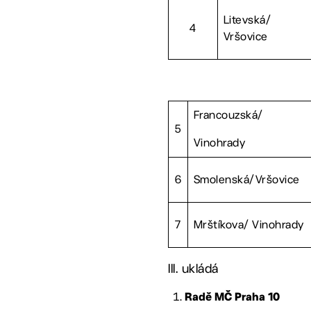
Litevská/
4
Vršovice
Francouzská/
5
Vinohrady
6
Smolenská/Vršovice
7
Mrštíkova/ Vinohrady
III. ukládá
Radě MČ Praha 10