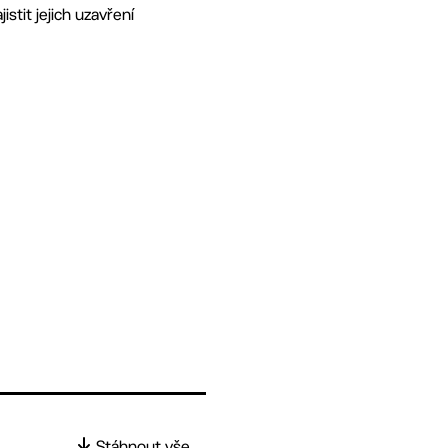
stit jejich uzavření
Stáhnout vše