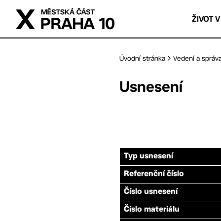
Přejít na hlavní obsah
ŽIVOT V
Úvodní stránka
Vedení a správ
Usnesení
Typ usnesení
Referenční číslo
Číslo usnesení
Číslo materiálu