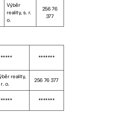
Výběr
256 76
reality, s. r.
377
o.
******
*******
ýběr reality,
256 76 377
 r. o.
******
*******