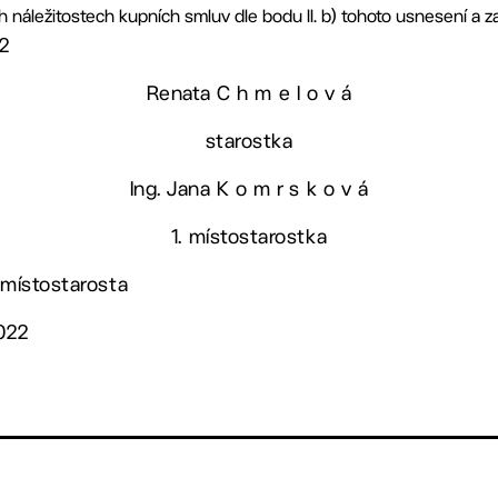
náležitostech kupních smluv dle bodu II. b) tohoto usnesení a zaji
22
Renata C h m e l o v á
starostka
Ing. Jana K o m r s k o v á
1. místostarostka
 místostarosta
2022