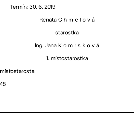
Termín: 30. 6. 2019
Renata C h m e l o v á
starostka
Ing. Jana K o m r s k o v á
1. místostarostka
 místostarosta
018