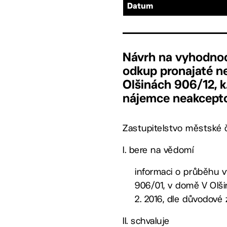
Datum
Návrh na vyhodnoc
odkup pronajaté n
Olšinách 906/12, k
nájemce neakcepto
Zastupitelstvo městské č
I. bere na vědomí
informaci o průběhu v
906/01, v domě V Olšin
2. 2016, dle důvodové
II. schvaluje