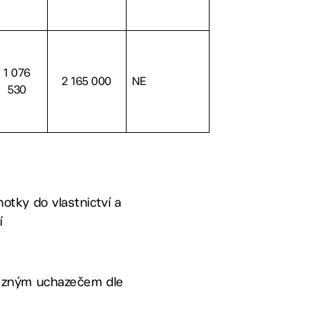
1 076
2 165 000
NE
530
notky do vlastnictví a
í
ítězným uchazečem dle