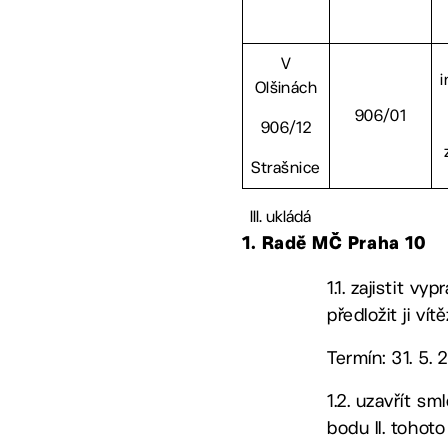
V
i
Olšinách
906/01
906/12
Strašnice
ukládá
1. Radě MČ Praha 10
1.1. zajistit 
předložit ji v
Termín: 31. 5. 
1.2. uzavřít s
bodu II. tohot