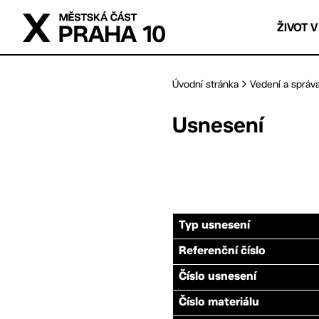
Přejít na hlavní obsah
ŽIVOT V
Úvodní stránka
Vedení a správ
Usnesení
Typ usnesení
Referenční číslo
Číslo usnesení
Číslo materiálu