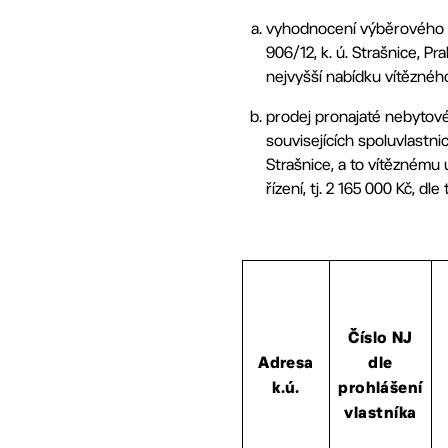
vyhodnocení výběrového ří
906/12, k. ú. Strašnice, P
nejvyšší nabídku vítězné
prodej pronajaté nebytové 
souvisejících spoluvlastn
Strašnice, a to vítěznému
řízení, tj. 2 165 000 Kč, dle
Číslo NJ
Adresa
dle
k.ú.
prohlášení
vlastníka