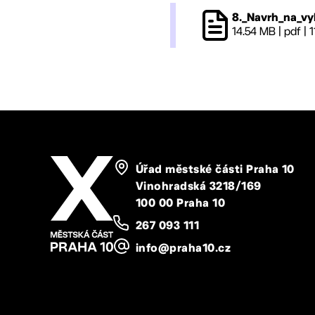
8._Navrh_na_vy
14.54 MB
|
pdf
|
1
Úřad městské části Praha 10
Vinohradská 3218/169
100 00 Praha 10
267 093 111
info@praha10.cz