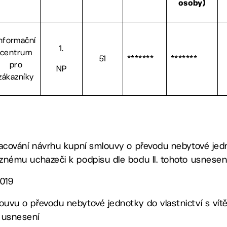
osoby)
nformační
1.
centrum
51
*******
*******
pro
NP
zákazníky
vypracování návrhu kupní smlouvy o převodu nebytové jed
ítěznému uchazeči k podpisu dle bodu II. tohoto usnesen
2019
mlouvu o převodu nebytové jednotky do vlastnictví s v
o usnesení