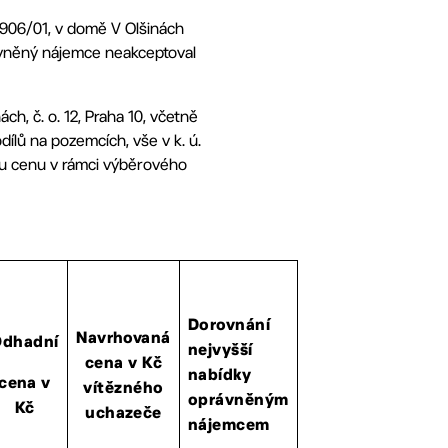
 906/01, v domě V Olšinách
právněný nájemce neakceptoval
h, č. o. 12, Praha 10, včetně
ílů na pozemcích, vše v k. ú.
nou cenu v rámci výběrového
Dorovnání
Navrhovaná
Odhadní
nejvyšší
cena v Kč
nabídky
cena v
vítězného
oprávněným
Kč
uchazeče
nájemcem