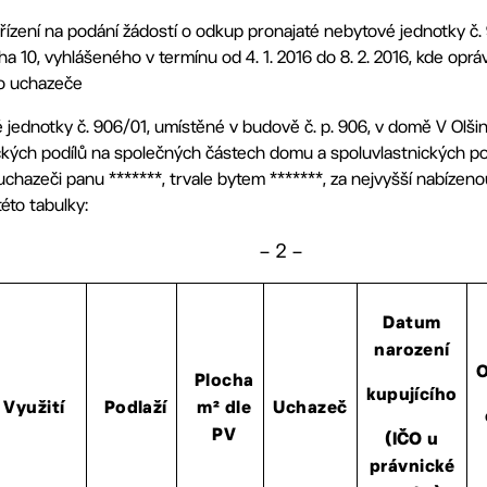
zení na podání žádostí o odkup pronajaté nebytové jednotky č.
raha 10, vyhlášeného v termínu od 4. 1. 2016 do 8. 2. 2016, kde o
ho uchazeče
jednotky č. 906/01, umístěné v budově č. p. 906, v domě V Olšinác
ických podílů na společných částech domu a spoluvlastnických pod
 uchazeči panu *******, trvale bytem *******, za nejvyšší nabíze
 této tabulky:
– 2 –
Datum
narození
Plocha
kupujícího
Využití
Podlaží
m² dle
Uchazeč
PV
(IČO u
právnické