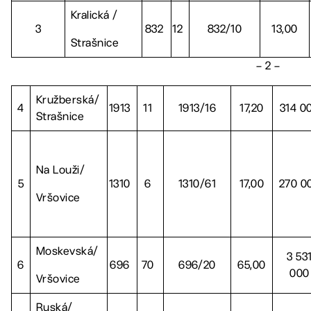
Kralická /
3
832
12
832/10
13,00
Strašnice
– 2 –
Kružberská/
4
1913
11
1913/16
17,20
314 0
Strašnice
Na Louži/
5
1310
6
1310/61
17,00
270 0
Vršovice
Moskevská/
3 53
6
696
70
696/20
65,00
000
Vršovice
Ruská/