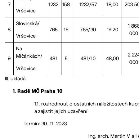
7
1232
158
1232/57
18,00
203 5
Vršovice
Slovinská/
1 86
8
765
15
765/30
19,20
000
Vršovice
Na
2 22
Míčánkách/
9
481
5
481/10
48,00
000
Vršovice
III. ukládá
1. Radě MČ Praha 10
1.1. rozhodnout o ostatních náležitostech kup
a zajistit jejich uzavření
Termín: 30. 11. 2023
Ing. arch. Martin V a l 