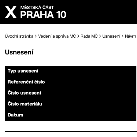
Přejít na hlavní obsah
Úvodní stránka
Vedení a správa MČ
Rada MČ
Usnesení
Návrh 
Usnesení
Typ usnesení
Referenční číslo
Číslo usnesení
Číslo materiálu
Datum