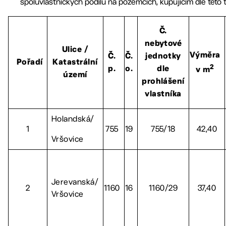
spoluvlastnických podílů na pozemcích, kupujícím dle této 
Č.
nebytové
Ulice /
Výměra
Č.
Č.
jednotky
Pořadí
Katastrální
2
p.
o.
dle
v m
území
prohlášení
vlastníka
Holandská/
1
755
19
755/18
42,40
Vršovice
Jerevanská/
2
1160
16
1160/29
37,40
Vršovice