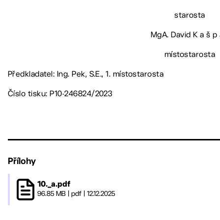
starosta
MgA. David K a š p 
místostarosta
Předkladatel: Ing. Pek, S.E., 1. místostarosta
Číslo tisku: P10-246824/2023
Přílohy
10._a.pdf
96.85 MB
|
pdf
|
12.12.2025