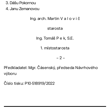
Dášu Pokornou
Janu Zemanovou
Ing. arch. Martin V a l o v i č
starosta
Ing. Tomáš P e k, S.E.
1. místostarosta
– 2 –
Předkladatel: Mgr. Čásenský, předseda Návrhového
výboru
Číslo tisku: P10-518919/2022