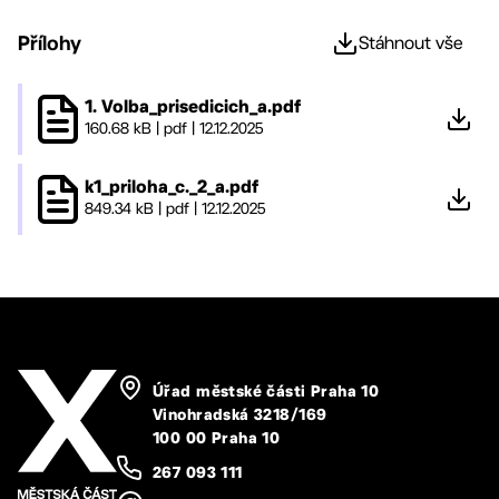
Přílohy
Stáhnout vše
1. Volba_prisedicich_a.pdf
160.68 kB
|
pdf
|
12.12.2025
k1_priloha_c._2_a.pdf
849.34 kB
|
pdf
|
12.12.2025
Úřad městské části Praha 10
Vinohradská 3218/169
100 00 Praha 10
267 093 111