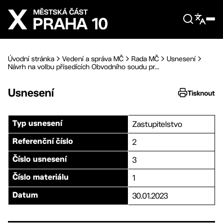
Přejít na hlavní obsah
Úvodní stránka
Vedení a správa MČ
Rada MČ
Usnesení
Návrh na volbu přísedících Obvodního soudu pr...
Usnesení
Tisknout
Zastupitelstvo
Typ usnesení
2
Referenční číslo
3
Číslo usnesení
1
Číslo materiálu
30.01.2023
Datum