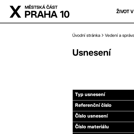
Přejít na hlavní obsah
ŽIVOT V
Úvodní stránka
Vedení a správ
Usnesení
Typ usnesení
Referenční číslo
Číslo usnesení
Číslo materiálu