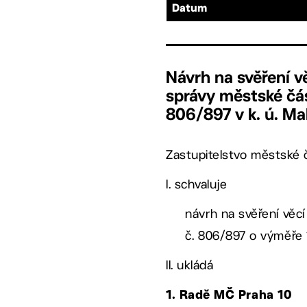
Datum
Návrh na svěření v
správy městské čás
806/897 v k. ú. Ma
Zastupitelstvo městské č
I. schvaluje
návrh na svěření věcí
č. 806/897 o výměře
II. ukládá
1. Radě MČ Praha 10