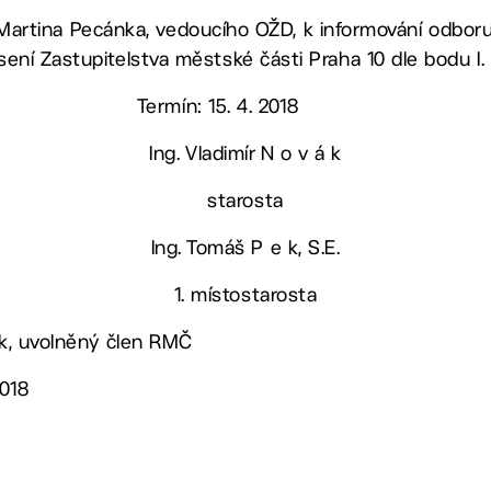
c. Martina Pecánka, vedoucího OŽD, k informování odbo
ní Zastupitelstva městské části Praha 10 dle bodu I.
Termín: 15. 4. 2018
Ing. Vladimír N o v á k
starosta
Ing. Tomáš P e k, S.E.
1. místostarosta
lík, uvolněný člen RMČ
2018