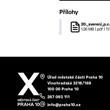
Přílohy
20._svereni_p.c
1.26 MB
|
pdf
|
11
Úřad městské části Praha 10
Vinohradská 3218/169
100 00 Praha 10
267 093 111
info@praha10.cz