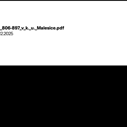
._806-897_v_k._u._Malesice.pdf
.12.2025