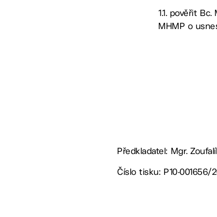
1.1. pověřit B
MHMP o usnese
Předkladatel: Mgr. Zoufa
Číslo tisku: P10-001656/