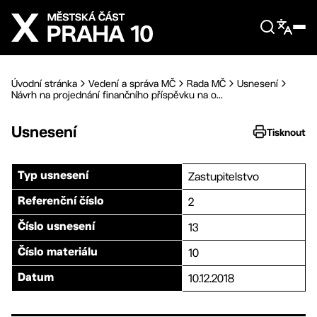
Přejít na hlavní obsah
Úvodní stránka
Vedení a správa MČ
Rada MČ
Usnesení
Návrh na projednání finančního příspěvku na o...
Usnesení
Tisknout
Zastupitelstvo
Typ usnesení
2
Referenční číslo
13
Číslo usnesení
10
Číslo materiálu
10.12.2018
Datum