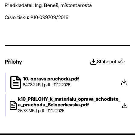
Předkladatel: Ing. Beneš, místostarosta
Číslo tisku: P10-099709/2018
Přílohy
Stáhnout vše
10. oprava pruchodu.pdf
847.82 kB
|
pdf
|
11.12.2025
k10_PRILOHY_k_materialu_oprava_schodiste_
a_pruchodu_Belocerkevska.pdf
26.73 MB
|
pdf
|
11.12.2025