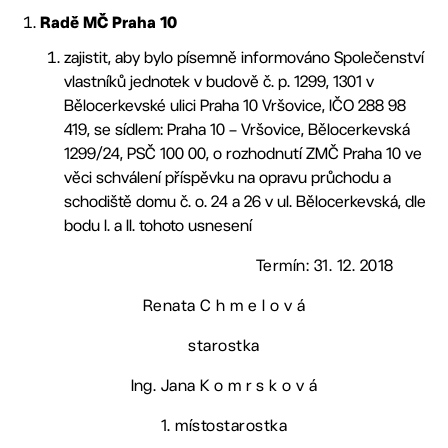
Radě MČ Praha 10
zajistit, aby bylo písemně informováno Společenství
vlastníků jednotek v budově č. p. 1299, 1301 v
Bělocerkevské ulici Praha 10 Vršovice, IČO 288 98
419, se sídlem: Praha 10 – Vršovice, Bělocerkevská
1299/24, PSČ 100 00, o rozhodnutí ZMČ Praha 10 ve
věci schválení příspěvku na opravu průchodu a
schodiště domu č. o. 24 a 26 v ul. Bělocerkevská, dle
bodu I. a II. tohoto usnesení
Termín: 31. 12. 2018
Renata C h m e l o v á
starostka
Ing. Jana K o m r s k o v á
1. místostarostka