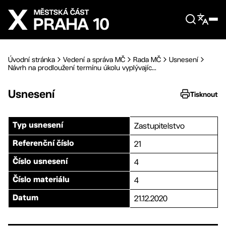
Přejít na hlavní obsah
Úvodní stránka
Vedení a správa MČ
Rada MČ
Usnesení
Návrh na prodloužení termínu úkolu vyplývajíc...
Usnesení
Tisknout
Zastupitelstvo
Typ usnesení
21
Referenční číslo
4
Číslo usnesení
4
Číslo materiálu
21.12.2020
Datum