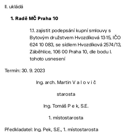
II. ukládá
1. Radě MČ Praha 10
1.1. zajistit podepsání kupní smlouvy s
Bytovým družstvem Hvozdíková 13-15, IČO
624 10 083, se sídlem Hvozdíková 2574/13,
Záběhlice, 106 00 Praha 10, dle bodu I.
tohoto usnesení
Termín: 30. 9. 2023
Ing. arch. Martin V a l o v i č
starosta
Ing. Tomáš P e k, S.E.
1. místostarosta
Předkladatel: Ing. Pek, S.E., 1. místostarosta