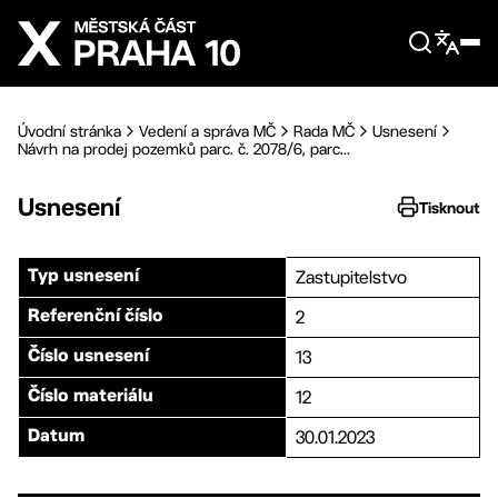
Přejít na hlavní obsah
Úvodní stránka
Vedení a správa MČ
Rada MČ
Usnesení
Návrh na prodej pozemků parc. č. 2078/6, parc...
Usnesení
Tisknout
Zastupitelstvo
Typ usnesení
2
Referenční číslo
13
Číslo usnesení
12
Číslo materiálu
30.01.2023
Datum