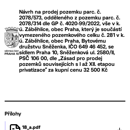
Návrh na prodej pozemku parc. č.
2078/573, odděleného z pozemku parc. č.
2078/314 dle GP č. 4020-99/2022, vše v k.
ú. Záběhlice, obec Praha, který je součástí
vymezeného pozemkového celku č. 281 v k.
ú. Záběhlice, obec Praha, Bytovému
družstvu Sněženka, IČO 649 46 452, se
sídlem Praha 10, Sněženková ul. 2580/II,
PSČ 106 00, dle „Zásad pro prodej
pozemků souvisejících s I až XII. etapou
privatizace“ za kupní cenu 32 500 Kč
Přílohy
18_a.pdf