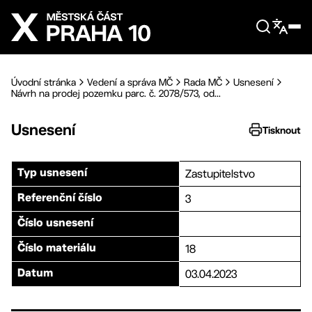
Přejít na hlavní obsah
Úvodní stránka
Vedení a správa MČ
Rada MČ
Usnesení
Návrh na prodej pozemku parc. č. 2078/573, od...
Usnesení
Tisknout
Zastupitelstvo
Typ usnesení
3
Referenční číslo
Číslo usnesení
18
Číslo materiálu
03.04.2023
Datum