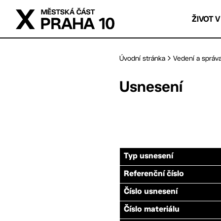
Přejít na hlavní obsah
ŽIVOT V
Úvodní stránka
Vedení a správ
Usnesení
Typ usnesení
Referenční číslo
Číslo usnesení
Číslo materiálu