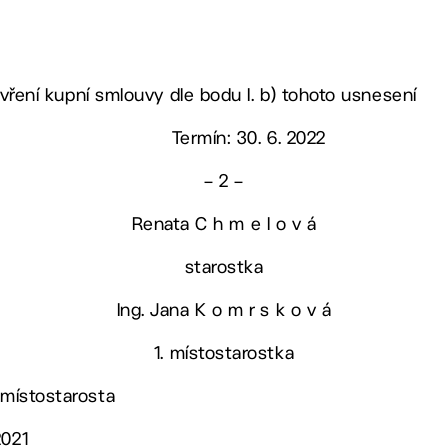
uzavření kupní smlouvy dle bodu I. b) tohoto usnesení
Termín: 30. 6. 2022
– 2 –
Renata C h m e l o v á
starostka
Ing. Jana K o m r s k o v á
1. místostarostka
 místostarosta
2021