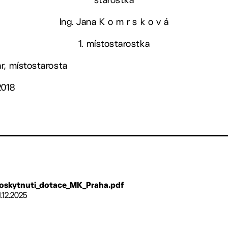
Ing. Jana K o m r s k o v á
1. místostarostka
r, místostarosta
2018
oskytnuti_dotace_MK_Praha.pdf
1.12.2025