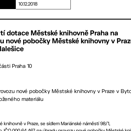
10.12.2018
tí dotace Městské knihovně Praha na
zu nové pobočky Městské knihovny v Praz
alešice
ásti Praha 10
provozu nové pobočky Městské knihovny v Praze v By
oženého materiálu
 knihovně v Praze, se sídlem Mariánské náměstí 98/1,
to, IČO 000 64 467, na úhradu provozu nové pobočky Městské kn