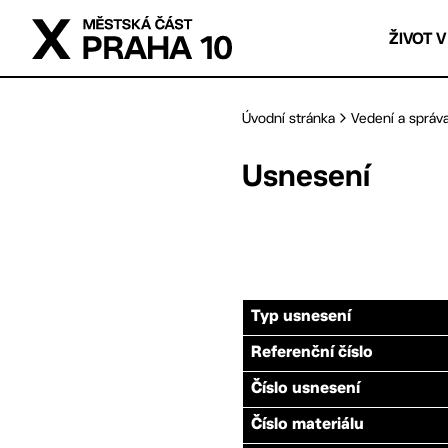
Přejít na hlavní obsah
ŽIVOT V
Úvodní stránka
Vedení a správ
Usnesení
Typ usnesení
Referenční číslo
Číslo usnesení
Číslo materiálu