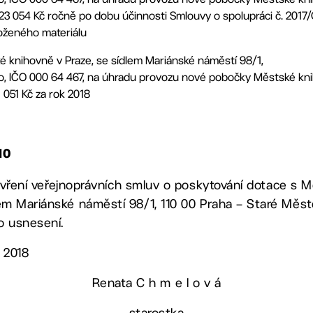
23 054 Kč ročně po dobu účinnosti Smlouvy o spolupráci č. 2017/O
dloženého materiálu
 knihovně v Praze, se sídlem Mariánské náměstí 98/1,
to, IČO 000 64 467, na úhradu provozu nové pobočky Městské kn
 051 Kč za rok 2018
10
 uzavření veřejnoprávních smluv o poskytování dotace s
em Mariánské náměstí 98/1, 110 00 Praha – Staré Měst
to usnesení.
. 2018
Renata C h m e l o v á
starostka