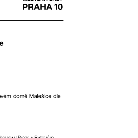
e
tovém domě Malešice dle
ihovny v Praze v Bytovém