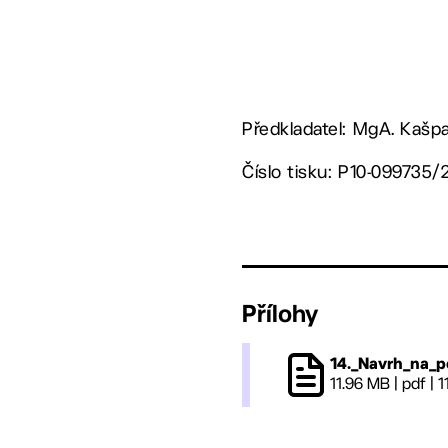
Předkladatel: MgA. Kašpa
Číslo tisku: P10-099735/
Přílohy
14._Navrh_na_p
11.96 MB
|
pdf
|
1