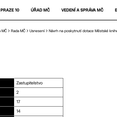
 PRAZE 10
ÚŘAD MČ
VEDENÍ A SPRÁVA MČ
a MČ
Rada MČ
Usnesení
Návrh na poskytnutí dotace Městské kniho
Zastupitelstvo
2
17
14