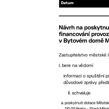
Datum
Návrh na poskytnu
financování provo
v Bytovém domě M
Zastupitelstvo městské č
I. bere na vědomí
informaci o spuštění 
důvodové zprávy předl
II. schvaluje
poskytnutí dotace Městské
110 00 Praha – Staré Měs