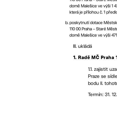
domě Malešice ve výši 1 4
která je přílohou č. 1 pře
poskytnutí dotace Městské
110 00 Praha – Staré Měs
domě Malešice ve výši 471
III. ukládá
1. Radě MČ Praha 
1.1. zajistit
Praze se sídl
bodu II. toho
Termín: 31. 12