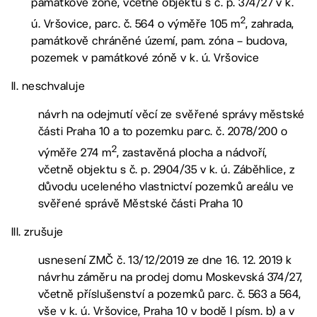
památkové zóně, včetně objektu s č. p. 374/27 v k.
2
ú. Vršovice, parc. č. 564 o výměře 105 m
, zahrada,
památkově chráněné území, pam. zóna – budova,
pozemek v památkové zóně v k. ú. Vršovice
II. neschvaluje
návrh na odejmutí věcí ze svěřené správy městské
části Praha 10 a to pozemku parc. č. 2078/200 o
2
výměře 274 m
, zastavěná plocha a nádvoří,
včetně objektu s č. p. 2904/35 v k. ú. Záběhlice, z
důvodu uceleného vlastnictví pozemků areálu ve
svěřené správě Městské části Praha 10
III. zrušuje
usnesení ZMČ č. 13/12/2019 ze dne 16. 12. 2019 k
návrhu záměru na prodej domu Moskevská 374/27,
včetně příslušenství a pozemků parc. č. 563 a 564,
vše v k. ú. Vršovice, Praha 10 v bodě I písm. b) a v