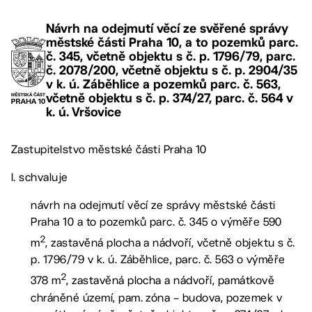
Návrh na odejmutí věcí ze svěřené správy
městské části Praha 10, a to pozemků parc.
č. 345, včetně objektu s č. p. 1796/79, parc.
č. 2078/200, včetně objektu s č. p. 2904/35
v k. ú. Záběhlice a pozemků parc. č. 563,
včetně objektu s č. p. 374/27, parc. č. 564 v
k. ú. Vršovice
Zastupitelstvo městské části Praha 10
I. schvaluje
návrh na odejmutí věcí ze správy městské části
Praha 10 a to pozemků parc. č. 345 o výměře 590
2
m
, zastavěná plocha a nádvoří, včetně objektu s č.
p. 1796/79 v k. ú. Záběhlice, parc. č. 563 o výměře
2
378 m
, zastavěná plocha a nádvoří, památkově
chráněné území, pam. zóna – budova, pozemek v