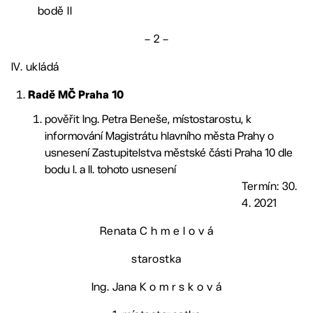
bodě II
– 2 –
IV. ukládá
Radě MČ Praha 10
pověřit Ing. Petra Beneše, místostarostu, k
informování Magistrátu hlavního města Prahy o
usnesení Zastupitelstva městské části Praha 10 dle
bodu I. a II. tohoto usnesení
Termín: 30.
4. 2021
Renata C h m e l o v á
starostka
Ing. Jana K o m r s k o v á