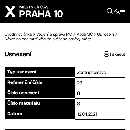
Přejít na hlavní obsah
Úvodní stránka
Vedení a správa MČ
Rada MČ
Usnesení
Návrh na odejmutí věcí ze svěřené správy měst...
Usnesení
Tisknout
Zastupitelstvo
Typ usnesení
23
Referenční číslo
8
Číslo usnesení
8
Číslo materiálu
12.04.2021
Datum