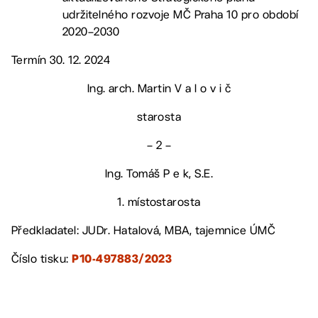
udržitelného rozvoje MČ Praha 10 pro období
2020–2030
Termín 30. 12. 2024
Ing. arch. Martin V a l o v i č
starosta
– 2 –
Ing. Tomáš P e k, S.E.
1. místostarosta
Předkladatel: JUDr. Hatalová, MBA, tajemnice ÚMČ
Číslo tisku:
P10-497883/2023