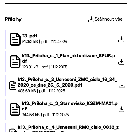
Přílohy
Stáhnout vše
13..pdf
517.52 kB
|
pdf
|
11.12.2025
k13._Priloha_c._1_Plan_aktualizace_SPUR.p
df
123.91 kB
|
pdf
|
11.12.2025
k13._Priloha_c._2_Usneseni_ZMC_cislo_16_24_
2020_ze_dne_25._5._2020.pdf
405.69 kB
|
pdf
|
11.12.2025
k13._Priloha_c._3_Stanovisko_KSZM-MA21.p
df
344.56 kB
|
pdf
|
11.12.2025
k13._Priloha_c._4_Usneseni_RMC_cislo_0832_z