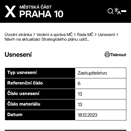
Přejít na hlavní obsah
Úvodní stránka
Vedení a správa MČ
Rada MČ
Usnesení
Návrh na aktualizaci Strategického plánu udrž...
Usnesení
Tisknout
Zastupitelstvo
Typ usnesení
6
Referenční číslo
13
Číslo usnesení
13
Číslo materiálu
18.12.2023
Datum