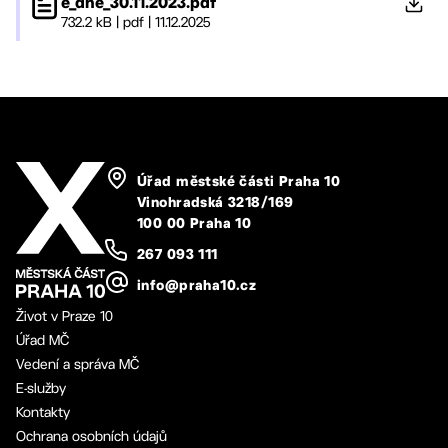
e_dne_30.11.2023.pdf
732.2 kB
|
pdf
|
11.12.2025
Úřad městské části Praha 10
Vinohradská 3218/169
100 00 Praha 10
267 093 111
info@praha10.cz
Život v Praze 10
Úřad MČ
Vedení a správa MČ
E-služby
Kontakty
Ochrana osobních údajů