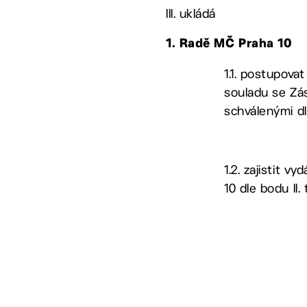
III. ukládá
1.
Radě MČ Praha 10
1.1. postupova
souladu se Zá
schválenými dl
1.2. zajistit 
10 dle bodu I