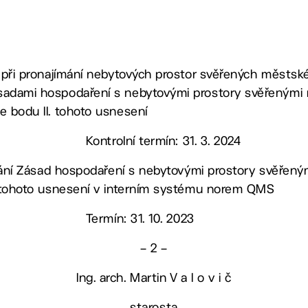
t při pronajímání nebytových prostor svěřených městské
sadami hospodaření s nebytovými prostory svěřenými 
e bodu II. tohoto usnesení
Kontrolní termín: 31. 3. 2024
vydání Zásad hospodaření s nebytovými prostory svěřen
I. tohoto usnesení v interním systému norem QMS
Termín: 31. 10. 2023
– 2 –
Ing. arch. Martin V a l o v i č
starosta