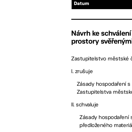
Datum
Návrh ke schválen
prostory svěřenými
Zastupitelstvo městské č
I. zrušuje
Zásady hospodaření s 
Zastupitelstva městské
II. schvaluje
Zásady hospodaření s
předloženého materiá