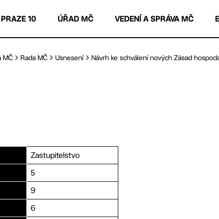
 PRAZE 10
ÚŘAD MČ
VEDENÍ A SPRÁVA MČ
a MČ
Rada MČ
Usnesení
Návrh ke schválení nových Zásad hospodař
Zastupitelstvo
5
9
6