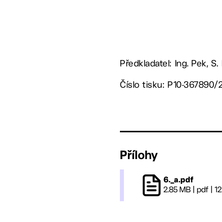
Předkladatel: Ing. Pek, S. 
Číslo tisku: P10-367890/
Přílohy
6._a.pdf
2.85 MB
|
pdf
|
12