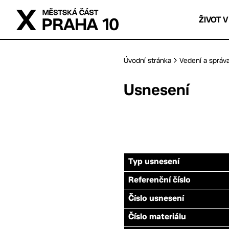
Přejít na hlavní obsah
ŽIVOT V
Úvodní stránka
Vedení a správ
Usnesení
Typ usnesení
Referenční číslo
Číslo usnesení
Číslo materiálu