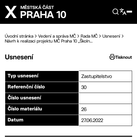
Přejít na hlavní obsah
Úvodní stránka
Vedení a správa MČ
Rada MČ
Usnesení
Návrh k realizaci projektu MČ Praha 10 „Školn...
Usnesení
Tisknout
Zastupitelstvo
Typ usnesení
30
Referenční číslo
Číslo usnesení
26
Číslo materiálu
27.06.2022
Datum