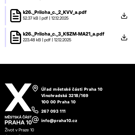
k26._Priloha_c._2_KVV_a.pdf
52.37 kB
|
pdf
|
12.12.2025
k26._Priloha_c._3_KSZM-MA21_a.pdf
223.48 kB
|
pdf
|
12.12.2025
Úřad městské části Praha 10
Vinohradská 3218/169
100 00 Praha 10
267 093 111
info@praha10.cz
Život v Praze 10