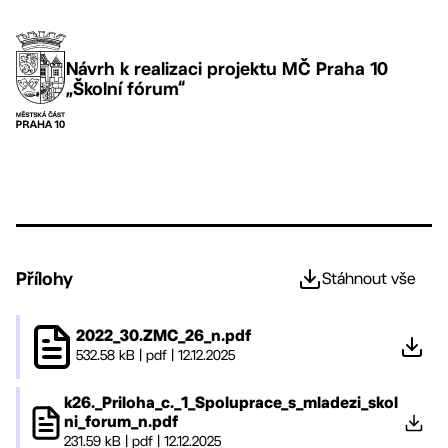
Návrh k realizaci projektu MČ Praha 10
„Školní fórum“
Přílohy
Stáhnout vše
2022_30.ZMC_26_n.pdf
532.58 kB
|
pdf
|
12.12.2025
k26._Priloha_c._1_Spoluprace_s_mladezi_skol
ni_forum_n.pdf
231.59 kB
|
pdf
|
12.12.2025