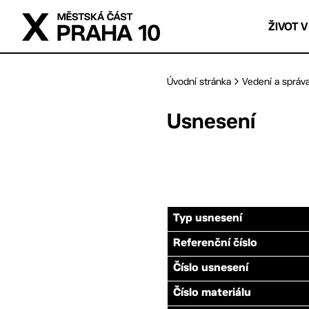
Přejít na hlavní obsah
ŽIVOT V
Úvodní stránka
Vedení a správ
Usnesení
Typ usnesení
Referenční číslo
Číslo usnesení
Číslo materiálu