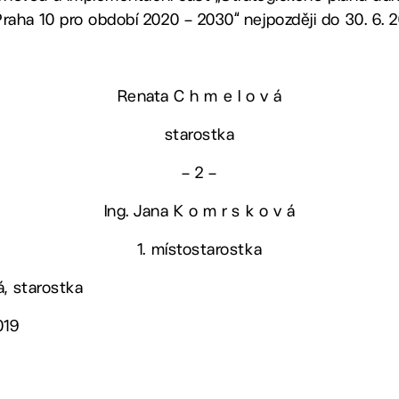
raha 10 pro období 2020 – 2030“ nejpozději do 30. 6. 
Renata C h m e l o v á
starostka
– 2 –
Ing. Jana K o m r s k o v á
1. místostarostka
á, starostka
019