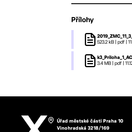
Přílohy
2019_ZMC_11_3
523.2 kB
|
pdf
|
11
k3_Priloha_1_A
3.4 MB
|
pdf
|
11.
Úřad městské části Praha 10
Vinohradská 3218/169