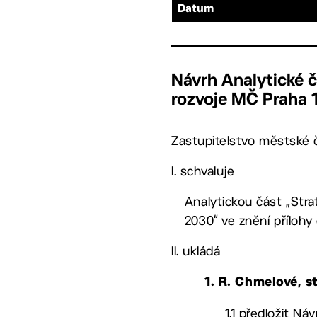
Datum
Návrh Analytické č
rozvoje MČ Praha 
Zastupitelstvo městské č
I. schvaluje
Analytickou část „Stra
2030“ ve znění přílohy
II. ukládá
1. R. Chmelové, s
1.1 předložit N