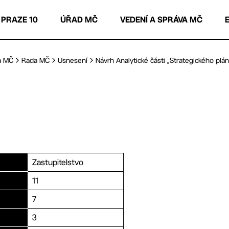
 PRAZE 10
ÚŘAD MČ
VEDENÍ A SPRÁVA MČ
a MČ
Rada MČ
Usnesení
Návrh Analytické části „Strategického plánu
Zastupitelstvo
11
7
3