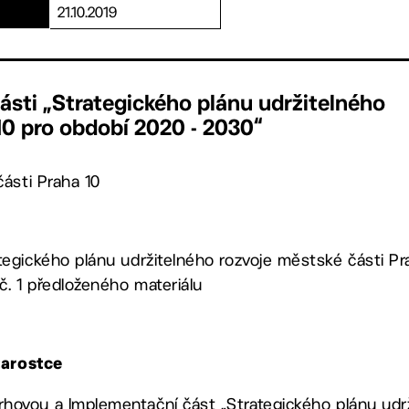
21.10.2019
ásti „Strategického plánu udržitelného
10 pro období 2020 - 2030“
ásti Praha 10
tegického plánu udržitelného rozvoje městské části Pr
 č. 1 předloženého materiálu
tarostce
ávrhovou a Implementační část „Strategického plánu udr