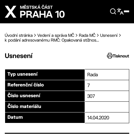
Přejít na hlavní obsah
Úvodní stránka
Vedení a správa MČ
Rada MČ
Usnesení
k podání adresovanému RMČ: Opakovaná stížnos...
Usnesení
Tisknout
Rada
Typ usnesení
7
Referenční číslo
307
Číslo usnesení
Číslo materiálu
14.04.2020
Datum