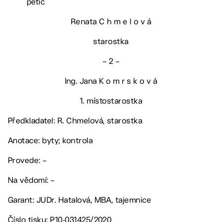
petic
Renata C h m e l o v á
starostka
– 2 –
Ing. Jana K o m r s k o v á
1. místostarostka
Předkladatel: R. Chmelová, starostka
Anotace: byty; kontrola
Provede: –
Na vědomí: –
Garant: JUDr. Hatalová, MBA, tajemnice
Číslo tisku: P10-031425/2020