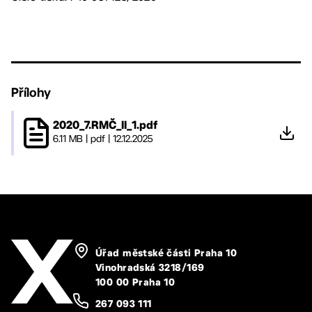
Přílohy
2020_7.RMČ_II_1.pdf
6.11 MB
|
pdf
|
12.12.2025
Úřad městské části Praha 10
Vinohradská 3218/169
100 00 Praha 10
267 093 111