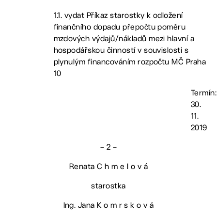
1.1. vydat Příkaz starostky k odložení
finančního dopadu přepočtu poměru
mzdových výdajů/nákladů mezi hlavní a
hospodářskou činností v souvislosti s
plynulým financováním rozpočtu MČ Praha
10
Termín:
30.
11.
2019
– 2 –
Renata C h m e l o v á
starostka
Ing. Jana K o m r s k o v á