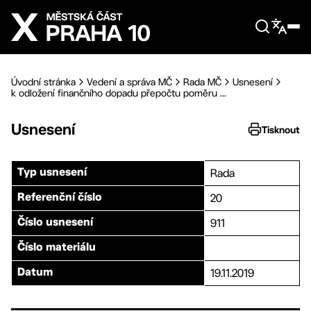
Přejít na hlavní obsah
Úvodní stránka
Vedení a správa MČ
Rada MČ
Usnesení
k odložení finančního dopadu přepočtu poměru ...
Usnesení
Tisknout
Rada
Typ usnesení
20
Referenční číslo
911
Číslo usnesení
Číslo materiálu
19.11.2019
Datum